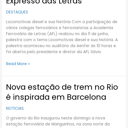
Expresso das Letras
das
Letras
DESTAQUES
Locomotivas diesel e sua história Com a participação de
vários colegas ferroviários e ferroviaristas a Academia
Ferroviária de Letras (AFL) realizou no dia 11 de junho,
palestra com o tema Locomotivas diesel e sua história. A
palestra aconteceu no auditório da Aenfer às 10 horas e
foi aberta pelo presidente e diretor da AFL Sávio
Read More »
Nova estação de trem no Rio
Nova
estação
é inspirada em Barcelona
de
trem
NOTICIAS
no
Rio
O governo do Rio inaugurou neste domingo a nova
é
estação ferroviária de Manguinhos, na zona norte da
inspirada