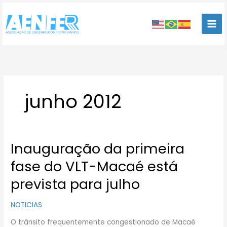
Ir
para
o
conteúdo
junho 2012
Inauguração da primeira
Inauguração
da
fase do VLT-Macaé está
primeira
fase
prevista para julho
do
VLT-
NOTICIAS
Macaé
está
O trânsito frequentemente congestionado de Macaé