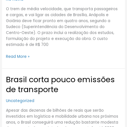
ficará
O trem de média velocidade, que transporta passageiros
pronto
e cargas, e vai ligar as cidades de Brasília, Anápolis e
em
Goiânia deve ficar pronto em quatro anos, segundo a
2017
Sudeco (Superintendência do Desenvolvimento do
Centro-Oeste). O prazo inclui a realização dos estudos,
formulação do projeto e execução da obra. O custo
estimado é de R$ 700
Read More »
Brasil corta pouco emissões
Brasil
corta
de transporte
pouco
emissões
Uncategorized
de
transporte
Apesar das dezenas de bilhões de reais que serão
investidos em logística e mobilidade urbana nos próximos
anos, o Brasil conseguirá uma redução bastante modesta