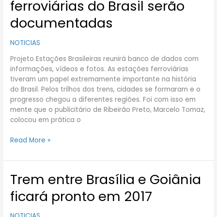
ferroviárias do Brasil serão
estações
ferroviárias
documentadas
do
Brasil
NOTICIAS
serão
documentadas
Projeto Estações Brasileiras reunirá banco de dados com
informações, vídeos e fotos. As estações ferroviárias
tiveram um papel extremamente importante na história
do Brasil. Pelos trilhos dos trens, cidades se formaram e o
progresso chegou a diferentes regiões. Foi com isso em
mente que o publicitário de Ribeirão Preto, Marcelo Tomaz,
colocou em prática o
Read More »
Trem entre Brasília e Goiânia
Trem
entre
ficará pronto em 2017
Brasília
e
NOTICIAS
Goiânia