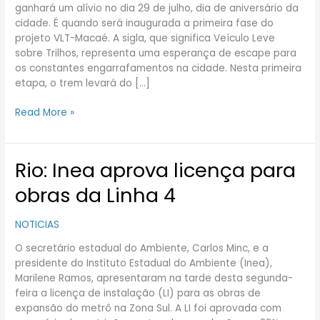
prevista
ganhará um alívio no dia 29 de julho, dia de aniversário da
para
cidade. É quando será inaugurada a primeira fase do
julho
projeto VLT-Macaé. A sigla, que significa Veículo Leve
sobre Trilhos, representa uma esperança de escape para
os constantes engarrafamentos na cidade. Nesta primeira
etapa, o trem levará do […]
Read More »
Rio: Inea aprova licença para
Rio:
Inea
obras da Linha 4
aprova
licença
NOTICIAS
para
obras
O secretário estadual do Ambiente, Carlos Minc, e a
da
presidente do Instituto Estadual do Ambiente (Inea),
Linha
Marilene Ramos, apresentaram na tarde desta segunda-
4
feira a licença de instalação (LI) para as obras de
expansão do metrô na Zona Sul. A LI foi aprovada com