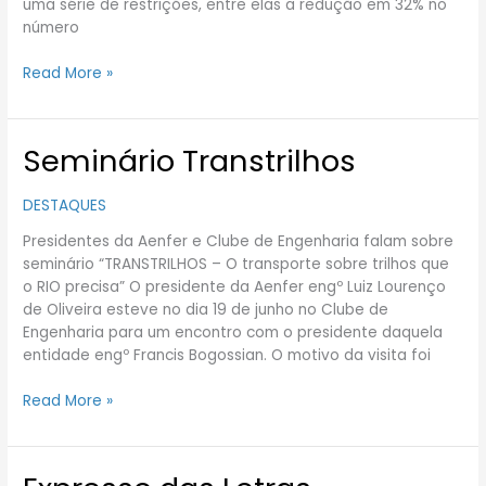
uma série de restrições, entre elas a redução em 32% no
número
Read More »
Seminário Transtrilhos
Seminário
Transtrilhos
DESTAQUES
Presidentes da Aenfer e Clube de Engenharia falam sobre
seminário “TRANSTRILHOS – O transporte sobre trilhos que
o RIO precisa” O presidente da Aenfer engº Luiz Lourenço
de Oliveira esteve no dia 19 de junho no Clube de
Engenharia para um encontro com o presidente daquela
entidade engº Francis Bogossian. O motivo da visita foi
Read More »
Expresso