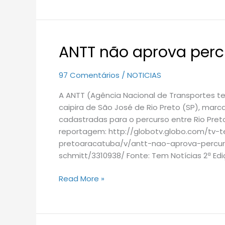
ANTT não aprova perc
ANTT
não
aprova
97 Comentários
/
NOTICIAS
percurso
A ANTT (Agência Nacional de Transportes te
de
caipira de São José de Rio Preto (SP), ma
trem
cadastradas para o percurso entre Rio Preto 
caipira
reportagem: http://globotv.globo.com/tv-t
pretoaracatuba/v/antt-nao-aprova-percur
schmitt/3310938/ Fonte: Tem Notícias 2ª Ed
Read More »