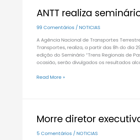
ANTT realiza seminári
ANTT
realiza
seminário
99 Comentários
/
NOTICIAS
sobre
A Agência Nacional de Transportes Terrestr
trens
Transportes, realiza, a partir das 8h do dia 
de
edição do Seminário “Trens Regionais de P
passageiros
ocasião, serão divulgados os resultados alc
Read More »
Morre diretor executiv
Morre
diretor
executivo
5 Comentários
/
NOTICIAS
da