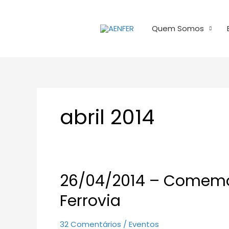
Ir
para
Quem Somos
o
conteúdo
abril 2014
26/04/2014 – Comemo
26/04/2014
–
Ferrovia
Comemoração
dos
32 Comentários
/
Eventos
160