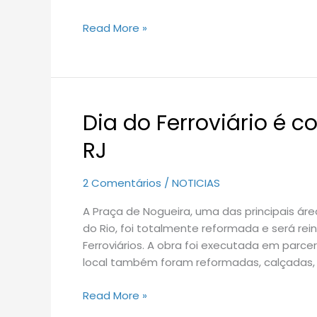
Read More »
Dia do Ferroviário é 
Dia
do
RJ
Ferroviário
é
2 Comentários
/
NOTICIAS
comemorado
em
A Praça de Nogueira, uma das principais área
Petrópolis,
do Rio, foi totalmente reformada e será rei
RJ
Ferroviários. A obra foi executada em parce
local também foram reformadas, calçadas,
Read More »