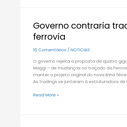
Governo contraria tr
Governo
contraria
ferrovia
tradings
e
16 Comentários
/
NOTICIAS
mantém
projeto
O governo rejeita a proposta de quatro giga
de
Maggi – de mudanças no traçado da Ferrovi
ferrovia
manter o projeto original do nova linha fér
As tradings se juntaram à estruturadora de
Read More »