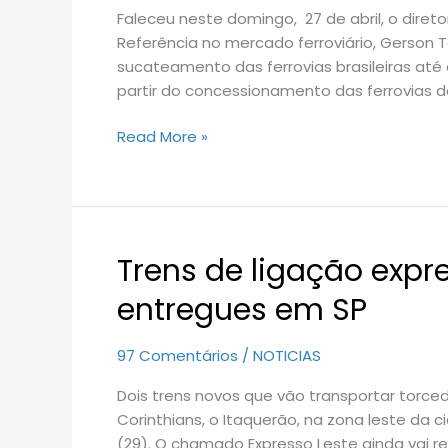
Faleceu neste domingo, 27 de abril, o direto
Revista
Referência no mercado ferroviário, Gerson 
Ferroviária
sucateamento das ferrovias brasileiras até
partir do concessionamento das ferrovias d
Read More »
Trens de ligação exp
Trens
de
entregues em SP
ligação
expressa
97 Comentários
/
NOTICIAS
para
a
Dois trens novos que vão transportar torced
Copa
Corinthians, o Itaquerão, na zona leste da
são
(29). O chamado Expresso Leste ainda vai re