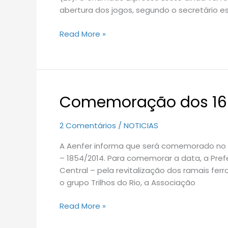
entregues
abertura dos jogos, segundo o secretário e
em
SP
Read More »
Comemoração dos 160 
Comemoração
dos
160
2 Comentários
/
NOTICIAS
anos
A Aenfer informa que será comemorado no dia
de
– 1854/2014. Para comemorar a data, a Pref
Ferrovia
Central – pela revitalização dos ramais ferr
no
o grupo Trilhos do Rio, a Associação
Brasil
Read More »