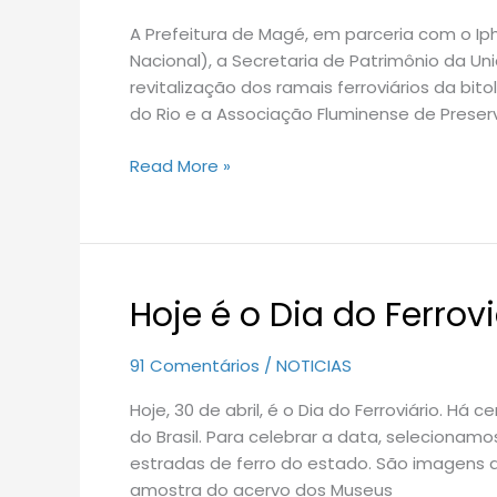
anos
A Prefeitura de Magé, em parceria com o Ipha
de
Nacional), a Secretaria de Patrimônio da Un
Ferrovia
revitalização dos ramais ferroviários da bito
do Rio e a Associação Fluminense de Preserv
Read More »
Hoje é o Dia do Ferrovi
Hoje
é
o
91 Comentários
/
NOTICIAS
Dia
Hoje, 30 de abril, é o Dia do Ferroviário. Há
do
do Brasil. Para celebrar a data, selecion
Ferroviário
estradas de ferro do estado. São imagens d
amostra do acervo dos Museus