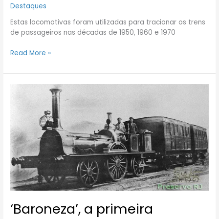
Destaques
Estas locomotivas foram utilizadas para tracionar os trens
de passageiros nas décadas de 1950, 1960 e 1970
Read More »
‘Baroneza’,
a
primeira
locomotiva
do
Brasil
‘Baroneza’, a primeira