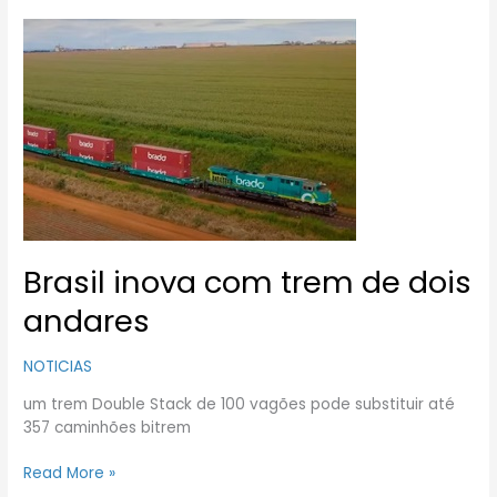
Brasil
inova
com
trem
de
dois
andares
Brasil inova com trem de dois
andares
NOTICIAS
um trem Double Stack de 100 vagões pode substituir até
357 caminhões bitrem
Read More »