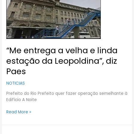
e
linda
estação
da
Leopoldina”,
diz
Paes
“Me entrega a velha e linda
estação da Leopoldina”, diz
Paes
NOTICIAS
Prefeito do Rio Prefeito quer fazer operação semelhante à
Edifício A Noite
Read More »
Crea-