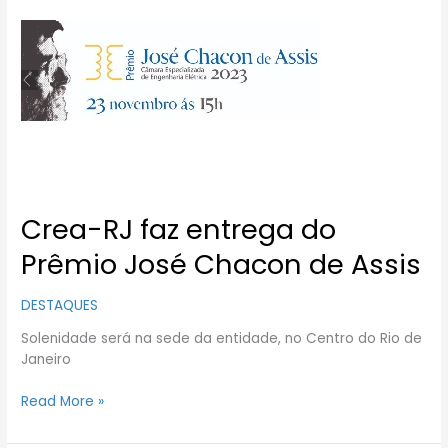
RJ
faz
entrega
do
Prêmio
José Chacon de
Assis
Crea-RJ faz entrega do
Prêmio José Chacon de Assis
DESTAQUES
Solenidade será na sede da entidade, no Centro do Rio de
Janeiro
Read More »