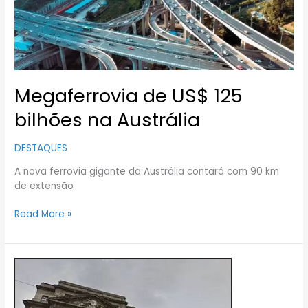
Austrália
Megaferrovia de US$ 125
bilhões na Austrália
DESTAQUES
A nova ferrovia gigante da Austrália contará com 90 km
de extensão
Read More »
“Me
entrega
a
velha