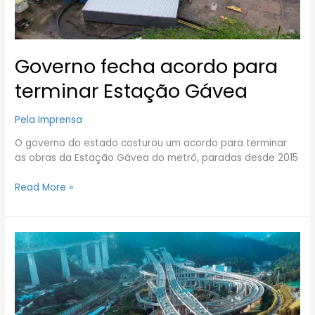
Governo fecha acordo para
terminar Estação Gávea
Pela Imprensa
O governo do estado costurou um acordo para terminar
as obras da Estação Gávea do metrô, paradas desde 2015
Read More »
Megaferrovia
de
US$
125
bilhões
na