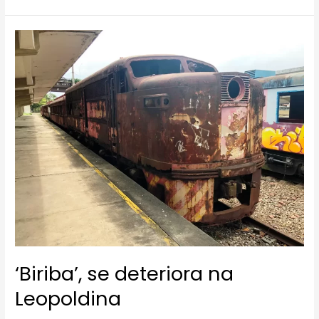
‘Biriba’,
se
deteriora
na
Leopoldina
‘Biriba’, se deteriora na
Leopoldina