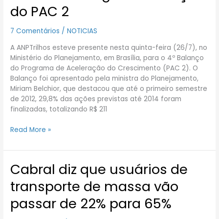
divulga
do PAC 2
4º
balanço
7 Comentários
/
NOTICIAS
do
PAC
A ANPTrilhos esteve presente nesta quinta-feira (26/7), no
2
Ministério do Planejamento, em Brasília, para o 4º Balanço
do Programa de Aceleração do Crescimento (PAC 2). O
Balanço foi apresentado pela ministra do Planejamento,
Miriam Belchior, que destacou que até o primeiro semestre
de 2012, 29,8% das ações previstas até 2014 foram
finalizadas, totalizando R$ 211
Read More »
Cabral diz que usuários de
Cabral
diz
transporte de massa vão
que
usuários
passar de 22% para 65%
de
transporte