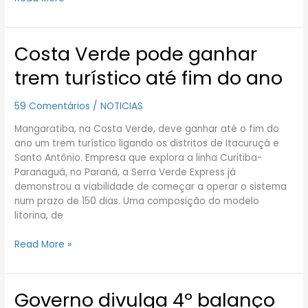
Costa Verde pode ganhar
Costa
Verde
trem turístico até fim do ano
pode
ganhar
59 Comentários
/
NOTICIAS
trem
turístico
Mangaratiba, na Costa Verde, deve ganhar até o fim do
até
ano um trem turístico ligando os distritos de Itacuruçá e
fim
Santo Antônio. Empresa que explora a linha Curitiba-
do
Paranaguá, no Paraná, a Serra Verde Express já
ano
demonstrou a viabilidade de começar a operar o sistema
num prazo de 150 dias. Uma composição do modelo
litorina, de
Read More »
Governo divulga 4º balanço
Governo