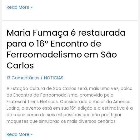
Read More »
Maria Fumaça é restaurada
Maria
Fumaça
para o 16º Encontro de
é
restaurada
Ferreomodelismo em São
para
Carlos
o
16º
Encontro
13 Comentários
/
NOTICIAS
de
A Estação Cultura de São Carlos será, mais uma vez, palco
Ferreomodelismo
do Encontro de Ferreomodelismo, promovido pela
em
Frateschi Trens Elétricos. Considerado o maior da América
São
Latina, o evento está em sua 16ª edição e a estimativa é a
Carlos
de reunir cerca de seis mil pessoas que irão prestigiar
maquetes que simularão os mais diversos cenários
Read More »