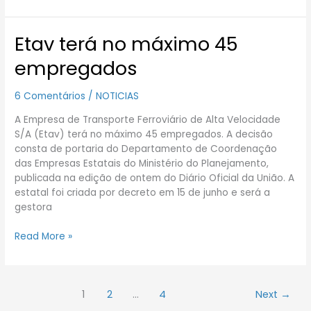
Etav terá no máximo 45
Etav
terá
empregados
no
máximo
6 Comentários
/
NOTICIAS
45
empregados
A Empresa de Transporte Ferroviário de Alta Velocidade
S/A (Etav) terá no máximo 45 empregados. A decisão
consta de portaria do Departamento de Coordenação
das Empresas Estatais do Ministério do Planejamento,
publicada na edição de ontem do Diário Oficial da União. A
estatal foi criada por decreto em 15 de junho e será a
gestora
Read More »
1
2
…
4
Next
→