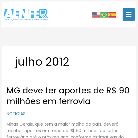
Ir
para
o
conteúdo
julho 2012
MG deve ter aportes de R$ 90
MG
deve
milhões em ferrovia
ter
aportes
NOTICIAS
de
R$
Minas Gerais, que tem a maior malha do país, deverá
90
receber aportes em torno de R$ 90 milhões do setor
milhões
ferroviário até o próximo ano, conforme estimativas do