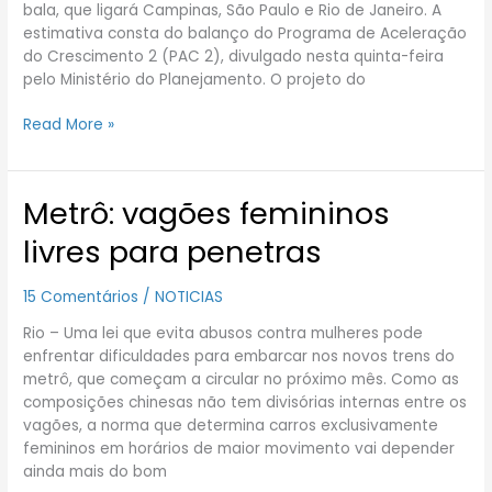
maio
bala, que ligará Campinas, São Paulo e Rio de Janeiro. A
de
estimativa consta do balanço do Programa de Aceleração
2013
do Crescimento 2 (PAC 2), divulgado nesta quinta-feira
pelo Ministério do Planejamento. O projeto do
Read More »
Metrô: vagões femininos
Metrô:
vagões
livres para penetras
femininos
livres
15 Comentários
/
NOTICIAS
para
penetras
Rio – Uma lei que evita abusos contra mulheres pode
enfrentar dificuldades para embarcar nos novos trens do
metrô, que começam a circular no próximo mês. Como as
composições chinesas não tem divisórias internas entre os
vagões, a norma que determina carros exclusivamente
femininos em horários de maior movimento vai depender
ainda mais do bom