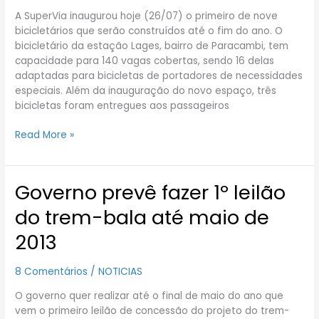
aos
A SuperVia inaugurou hoje (26/07) o primeiro de nove
moradores
bicicletários que serão construídos até o fim do ano. O
bicicletário da estação Lages, bairro de Paracambi, tem
capacidade para 140 vagas cobertas, sendo 16 delas
adaptadas para bicicletas de portadores de necessidades
especiais. Além da inauguração do novo espaço, três
bicicletas foram entregues aos passageiros
Read More »
Governo prevê fazer 1º leilão
Governo
prevê
do trem-bala até maio de
fazer
1º
2013
leilão
do
8 Comentários
/
NOTICIAS
trem-
bala
O governo quer realizar até o final de maio do ano que
até
vem o primeiro leilão de concessão do projeto do trem-