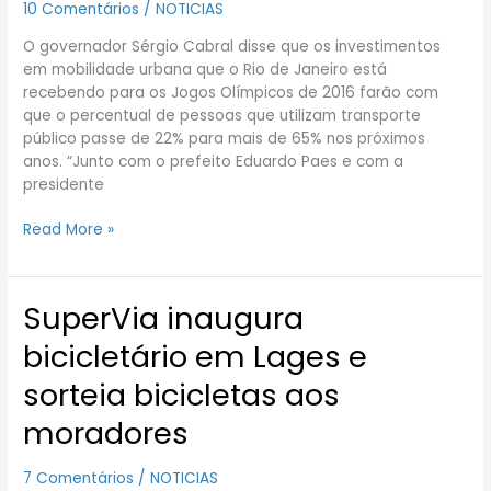
10 Comentários
/
NOTICIAS
de
massa
O governador Sérgio Cabral disse que os investimentos
vão
em mobilidade urbana que o Rio de Janeiro está
passar
recebendo para os Jogos Olímpicos de 2016 farão com
de
que o percentual de pessoas que utilizam transporte
22%
público passe de 22% para mais de 65% nos próximos
para
anos. “Junto com o prefeito Eduardo Paes e com a
65%
presidente
Read More »
SuperVia inaugura
SuperVia
inaugura
bicicletário em Lages e
bicicletário
em
sorteia bicicletas aos
Lages
moradores
e
sorteia
bicicletas
7 Comentários
/
NOTICIAS