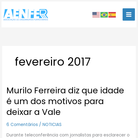
Ir
para
o
conteúdo
fevereiro 2017
Murilo Ferreira diz que idade
Murilo
Ferreira
é um dos motivos para
diz
que
deixar a Vale
idade
é
6 Comentários
/
NOTICIAS
um
dos
Durante teleconferência com jornalistas para esclarecer o