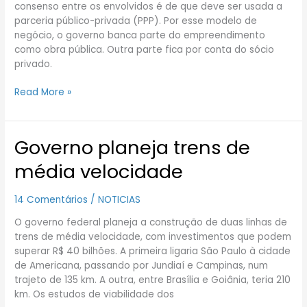
consenso entre os envolvidos é de que deve ser usada a
parceria público-privada (PPP). Por esse modelo de
negócio, o governo banca parte do empreendimento
como obra pública. Outra parte fica por conta do sócio
privado.
Read More »
Governo planeja trens de
Governo
planeja
média velocidade
trens
de
14 Comentários
/
NOTICIAS
média
velocidade
O governo federal planeja a construção de duas linhas de
trens de média velocidade, com investimentos que podem
superar R$ 40 bilhões. A primeira ligaria São Paulo à cidade
de Americana, passando por Jundiaí e Campinas, num
trajeto de 135 km. A outra, entre Brasília e Goiânia, teria 210
km. Os estudos de viabilidade dos