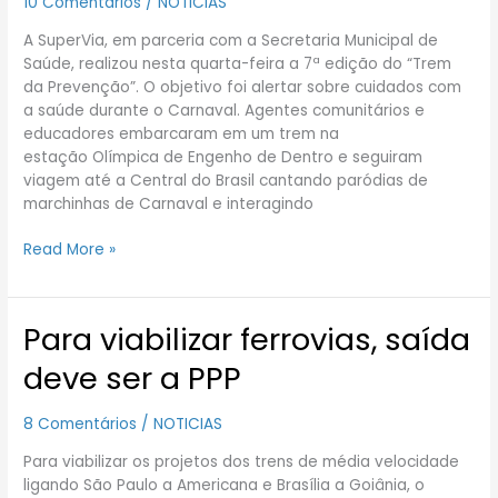
10 Comentários
/
NOTICIAS
“Trem
da
A SuperVia, em parceria com a Secretaria Municipal de
prevenção”
Saúde, realizou nesta quarta-feira a 7ª edição do “Trem
da Prevenção”. O objetivo foi alertar sobre cuidados com
a saúde durante o Carnaval. Agentes comunitários e
educadores embarcaram em um trem na
estação Olímpica de Engenho de Dentro e seguiram
viagem até a Central do Brasil cantando paródias de
marchinhas de Carnaval e interagindo
Read More »
Para viabilizar ferrovias, saída
Para
viabilizar
deve ser a PPP
ferrovias,
saída
8 Comentários
/
NOTICIAS
deve
ser
Para viabilizar os projetos dos trens de média velocidade
a
ligando São Paulo a Americana e Brasília a Goiânia, o
PPP