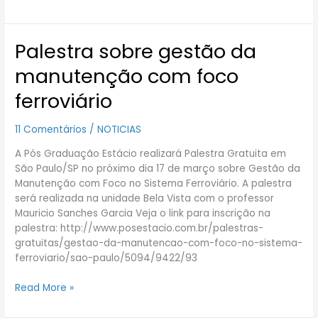
Palestra sobre gestão da
Palestra
sobre
manutenção com foco
gestão
da
ferroviário
manutenção
com
11 Comentários
/
NOTICIAS
foco
ferroviário
A Pós Graduação Estácio realizará Palestra Gratuita em
São Paulo/SP no próximo dia 17 de março sobre Gestão da
Manutenção com Foco no Sistema Ferroviário. A palestra
será realizada na unidade Bela Vista com o professor
Mauricio Sanches Garcia Veja o link para inscrição na
palestra: http://www.posestacio.com.br/palestras-
gratuitas/gestao-da-manutencao-com-foco-no-sistema-
ferroviario/sao-paulo/5094/9422/93
Read More »