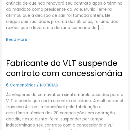
motivos
anúncio de que não renovará seu contrato após o término
para
do mandato como presidente da Vale, Murilo Ferreira
deixar
afirmou que a decisão de sair foi tomada ontem. Ele
a
alegou que sua idade, próxima dos 65 anos, foi uma das
Vale
razões que o levaram a deixar o comando da […]
Read More »
Fabricante do VLT suspende
Fabricante
do
contrato com concessionária
VLT
suspende
6 Comentários
/
NOTICIAS
contrato
com
Às vésperas do carnaval, um sinal amarelo acendeu para o
concessionária
VLT, o bonde que corta o centro da cidade. A multinacional
francesa Alstom, responsável pela fabricação e
assistência técnica das 20 composições em operação,
decidiu, nesta quinta-feira, suspender por tempo
indeterminado seu contrato com a concessionária VLT