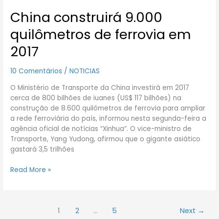
China construirá 9.000
China
construirá
quilômetros de ferrovia em
9.000
quilômetros
2017
de
ferrovia
10 Comentários
/
NOTICIAS
em
2017
O Ministério de Transporte da China investirá em 2017
cerca de 800 bilhões de iuanes (US$ 117 bilhões) na
construção de 8.600 quilômetros de ferrovia para ampliar
a rede ferroviária do país, informou nesta segunda-feira a
agência oficial de notícias “Xinhua”. O vice-ministro de
Transporte, Yang Yudong, afirmou que o gigante asiático
gastará 3,5 trilhões
Read More »
1
2
…
5
Next
→