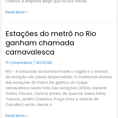
Carioca. A empresa alega que há oito meses
Read More »
Estações do metrô no Rio
Estações
do
ganham chamada
metrô
no
carnavalesca
Rio
ganham
11 Comentários
/
NOTICIAS
chamada
carnavalesca
RIO – A batucada da bateria invade o vagão e o anúncio
da estação não passa despercebido. O tradicional anúncio
das estações do metrô Rio ganhou um toque
carnavalesco nesta folia. Dez estações (Glória, General
Osório, Pavuna, Central, Antero de Quental, Saens Peña,
Carioca, Jardim Oceânico, Praça Onze e Vicente de
Carvalho) estão, desde o
Read More »