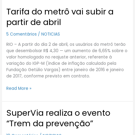
Tarifa do metrô vai subir a
Tarifa
do
partir de abril
metrô
vai
5 Comentários
/
NOTICIAS
subir
a
RIO – A partir do dia 2 de abril, os usuários do metrô terão
partir
que desembolsar R$ 4,30 — um aumento de 6,65% sobre o
de
valor homologado no reajuste anterior, referente à
abril
variação do IGP-M (índice de inflação calculado pela
Fundação Getúlio Vargas) entre janeiro de 2016 e janeiro
de 2017, conforme previsto em contrato.
Read More »
SuperVia realiza o evento
SuperVia
realiza
“Trem da prevenção”
o
evento