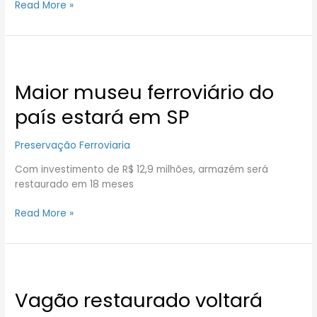
Read More »
Maior
museu
Maior museu ferroviário do
ferroviário
do
país estará em SP
país
estará
Preservação Ferroviaria
em
SP
Com investimento de R$ 12,9 milhões, armazém será
restaurado em 18 meses
Read More »
Vagão
restaurado
Vagão restaurado voltará
voltará
aos