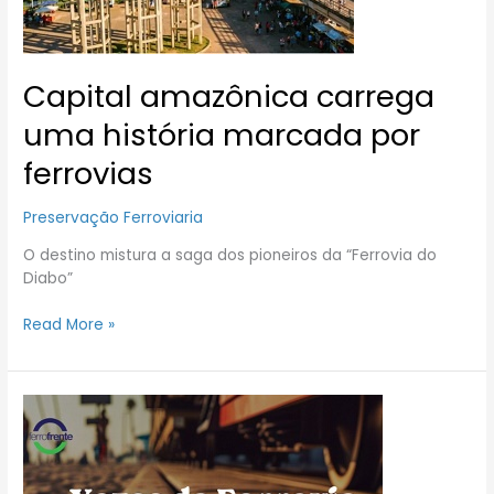
ferrovias
Capital amazônica carrega
uma história marcada por
ferrovias
Preservação Ferroviaria
O destino mistura a saga dos pioneiros da “Ferrovia do
Diabo”
Read More »
A
Força
da
Memória