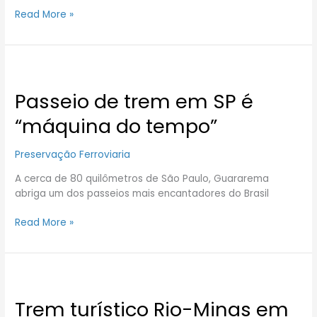
Read More »
Passeio
de
Passeio de trem em SP é
trem
em
“máquina do tempo”
SP
é
Preservação Ferroviaria
“máquina
do
A cerca de 80 quilômetros de São Paulo, Guararema
tempo”
abriga um dos passeios mais encantadores do Brasil
Read More »
Trem
turístico
Trem turístico Rio-Minas em
Rio-