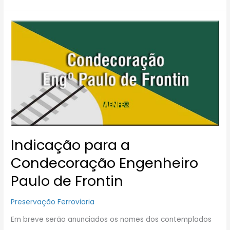
Indicação
para
a
Condecoração
Engenheiro
Paulo
de
Frontin
Indicação para a
Condecoração Engenheiro
Paulo de Frontin
Preservação Ferroviaria
Em breve serão anunciados os nomes dos contemplados