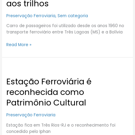
aos trilhos
trilhos
Preservação Ferroviaria
,
Sem categoria
Carro de passageiros foi utilizado desde os anos 1960 no
transporte ferroviário entre Três Lagoas (MS) e a Bolívia
Read More »
Estação
Ferroviária
Estação Ferroviária é
é
reconhecida
reconhecida como
como
Patrimônio
Patrimônio Cultural
Cultural
Preservação Ferroviaria
Estação fica em Três Rios-RJ e o reconhecimento foi
concedido pelo Iphan