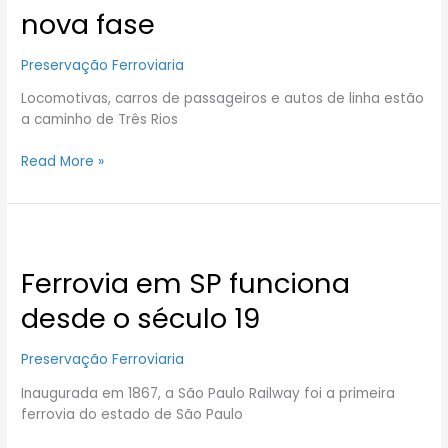
Minas
nova fase
em
nova
Preservação Ferroviaria
fase
Locomotivas, carros de passageiros e autos de linha estão
a caminho de Três Rios
Read More »
Ferrovia
em
Ferrovia em SP funciona
SP
funciona
desde o século 19
desde
o
Preservação Ferroviaria
século
19
Inaugurada em 1867, a São Paulo Railway foi a primeira
ferrovia do estado de São Paulo