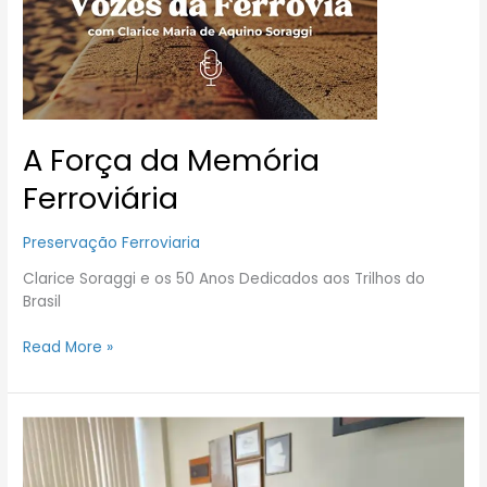
Ferroviária
A Força da Memória
Ferroviária
Preservação Ferroviaria
Clarice Soraggi e os 50 Anos Dedicados aos Trilhos do
Brasil
Read More »
Aenfer
recebe
visita