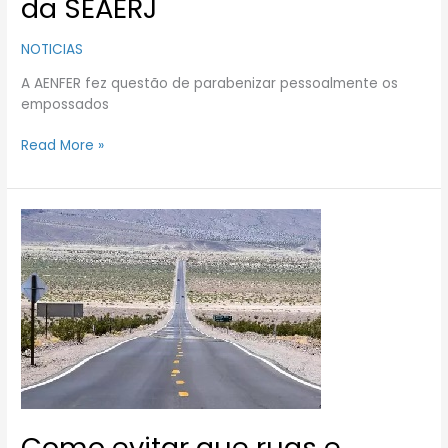
da SEAERJ
NOTICIAS
A AENFER fez questão de parabenizar pessoalmente os
empossados
Read More »
Como
evitar
que
ruas
e
trilhos
derretam
no
calor
extremo
Como evitar que ruas e