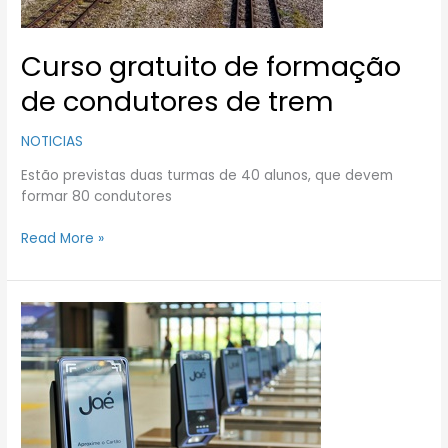
Curso gratuito de formação
de condutores de trem
NOTICIAS
Estão previstas duas turmas de 40 alunos, que devem
formar 80 condutores
Read More »
O
imbróglio
do
cartão
de
transporte
público