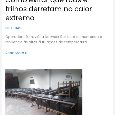
trilhos derretam no calor
extremo
NOTICIAS
Operadora ferroviária Network Rail está aumentando a
resiliência às altas flutuações de temperatura
Read More »
Prédio
da
Aenfer
passa
por
obras