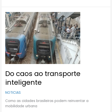
Do
caos
ao
transporte
inteligente
Do caos ao transporte
inteligente
NOTICIAS
Como as cidades brasileiras podem reinventar a
mobilidade urbana