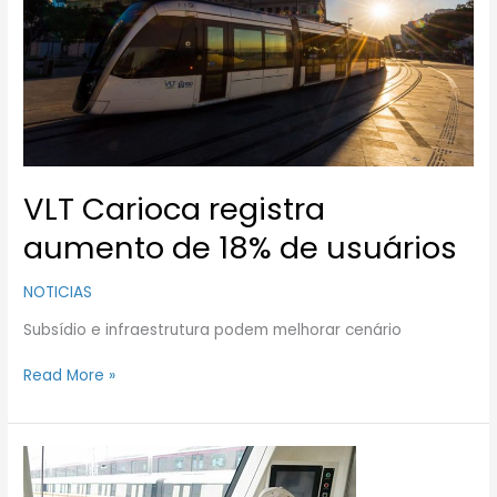
de
usuários
VLT Carioca registra
aumento de 18% de usuários
NOTICIAS
Subsídio e infraestrutura podem melhorar cenário
Read More »
Empresa
chinesa