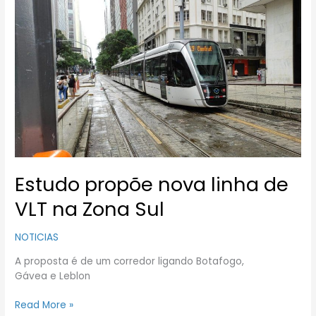
Estudo
propõe
nova
linha
de
VLT
na
Zona
Sul
Estudo propõe nova linha de
VLT na Zona Sul
NOTICIAS
A proposta é de um corredor ligando Botafogo,
Gávea e Leblon
Read More »