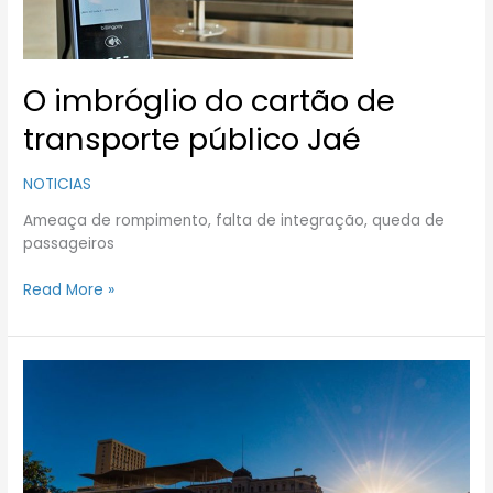
Jaé
O imbróglio do cartão de
transporte público Jaé
NOTICIAS
Ameaça de rompimento, falta de integração, queda de
passageiros
Read More »
VLT
Carioca
registra
aumento
de
18%