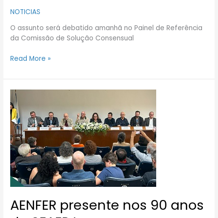
NOTICIAS
O assunto será debatido amanhã no Painel de Referência
da Comissão de Solução Consensual
Read More »
AENFER
presente
nos
90
anos
da
SEAERJ
AENFER presente nos 90 anos