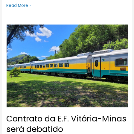
Read More »
Contrato
da
E.F.
Vitória-
Minas
será
debatido
Contrato da E.F. Vitória-Minas
será debatido