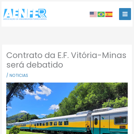
Ir
para
o
conteúdo
Contrato da E.F. Vitória-Minas
será debatido
/
NOTICIAS