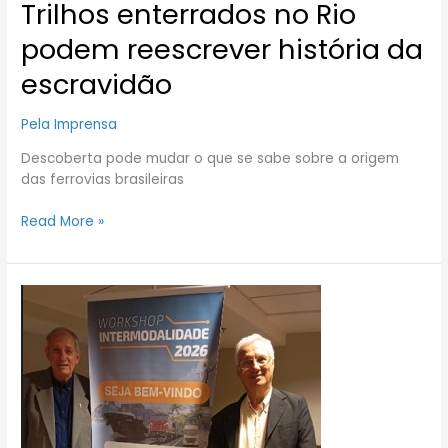
Trilhos enterrados no Rio
podem reescrever história da
escravidão
Pela Imprensa
Descoberta pode mudar o que se sabe sobre a origem
das ferrovias brasileiras
Read More »
Aenfer
participa
de
importante
espaço
de
diálogo
técnico