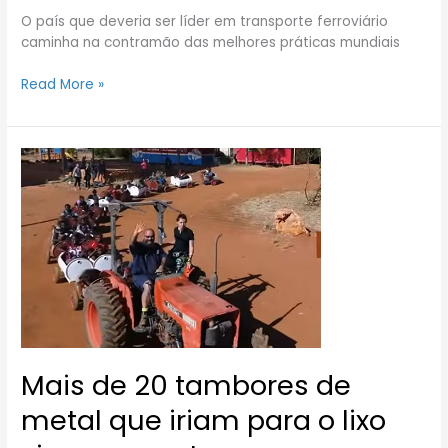
trilho
O país que deveria ser líder em transporte ferroviário
caminha na contramão das melhores práticas mundiais
Read More »
Mais
de
20
tambores
de
metal
que
iriam
para
o
lixo
Mais de 20 tambores de
viraram
um
metal que iriam para o lixo
trem