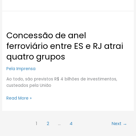
Concessão
de
Concessão de anel
anel
ferroviário
ferroviário entre ES e RJ atrai
entre
ES
quatro grupos
e
RJ
Pela Imprensa
atrai
quatro
Ao todo, são previstos R$ 4 bilhões de investimentos,
grupos
custeados pela União
Read More »
1
2
…
4
Next
→