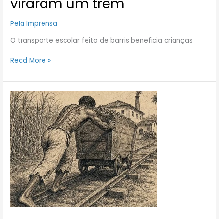
viraram um trem
Pela Imprensa
O transporte escolar feito de barris beneficia crianças
Read More »
Trilhos
enterrados
no
Rio
podem
reescrever
história
da
escravidão