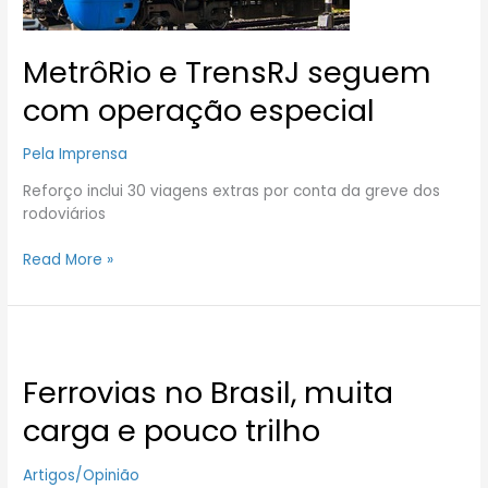
MetrôRio e TrensRJ seguem
com operação especial
Pela Imprensa
Reforço inclui 30 viagens extras por conta da greve dos
rodoviários
Read More »
Ferrovias
no
Ferrovias no Brasil, muita
Brasil,
muita
carga e pouco trilho
carga
e
Artigos/Opinião
pouco