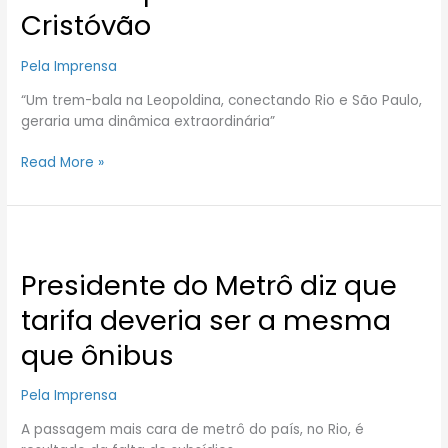
Nova
Cristóvão
Leopoldina
e
Pela Imprensa
de
São
“Um trem-bala na Leopoldina, conectando Rio e São Paulo,
Cristóvão
geraria uma dinâmica extraordinária”
Read More »
Presidente
do
Presidente do Metrô diz que
Metrô
diz
tarifa deveria ser a mesma
que
tarifa
que ônibus
deveria
ser
Pela Imprensa
a
mesma
A passagem mais cara de metrô do país, no Rio, é
que