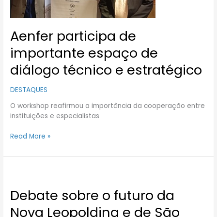
e
estratégico
Aenfer participa de
importante espaço de
diálogo técnico e estratégico
DESTAQUES
O workshop reafirmou a importância da cooperação entre
instituições e especialistas
Read More »
Debate
sobre
Debate sobre o futuro da
o
futuro
Nova Leopoldina e de São
da