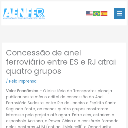
Ir
para
o
conteúdo
Concessão de anel
ferroviário entre ES e RJ atrai
quatro grupos
/
Pela Imprensa
Valor Econômico
– O Ministério de Transportes planeja
publicar neste mês o edital da concessão do Anel
Ferroviário Sudeste, entre Rio de Janeiro e Espírito Santo.
Segundo fonte, ao menos quatro grupos mostraram
interesse pelo projeto até agora. Entre eles, estariam a
espanhola Acciona, a Power China e o consórcio formado
pelas gestoras 4UM (antiga J.Malucelli) e Opportunity.