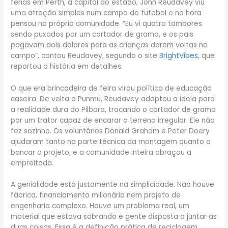
férias em Perth, a capital do estado, John Reudavey viu
uma atração simples num campo de futebol e na hora
pensou na própria comunidade. “Eu vi quatro tambores
sendo puxados por um cortador de grama, e os pais
pagavam dois dólares para as crianças darem voltas no
campo”, contou Reudavey, segundo o site
BrightVibes
, que
reportou a história em detalhes.
O que era brincadeira de feira virou política de educação
caseira. De volta a Punmu, Reudavey adaptou a ideia para
a realidade dura do Pilbara, trocando o cortador de grama
por um trator capaz de encarar o terreno irregular. Ele não
fez sozinho. Os voluntários Donald Graham e Peter Doery
ajudaram tanto na parte técnica da montagem quanto a
bancar o projeto, e a comunidade inteira abraçou a
empreitada.
A genialidade está justamente na simplicidade. Não houve
fábrica, financiamento milionário nem projeto de
engenharia complexo. Houve um problema real, um
material que estava sobrando e gente disposta a juntar as
duas coisas. Essa é a definição prática de reciclagem