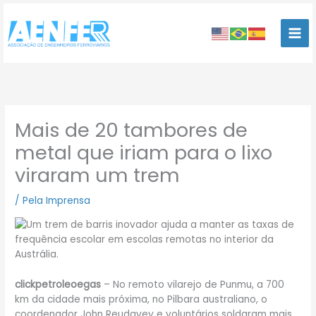
Ir
para
o
conteúdo
Mais de 20 tambores de
metal que iriam para o lixo
viraram um trem
/
Pela Imprensa
clickpetroleoegas
– No remoto vilarejo de Punmu, a 700
km da cidade mais próxima, no Pilbara australiano, o
coordenador John Reudavey e voluntários soldaram mais