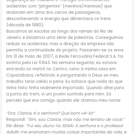
acidentes com “pingentes” (meninos/meninas) que
andavam em cima dos carros de passageiros,
desconhecendo a energia que alimentava os trens
(década de 1980).
Buscamos as escolas ao longo dos ramais do Rio de
Janeiro e iniciamos uma série de palestras. Conseguimos
reduzir os acidentes, mas a direção da empresa não
permitiu a continuidade do projeto. Passaram-se os anos.
Em 31 de maio de 2007, a Rede Ferroviária Federal S.A. foi
extinta pela Lei 11.843. Na semana seguinte, eu estava
entrando no metrô no Centro, rumo à minha casa em
Copacabana, refletindo e perguntando a Deus se meu
trabalho teria valido a pena. Eu achava que nada do que
tinha feito tinha realmente importado. Quando olhei para
a porta do trem, vi um jovem sorrindo para mim. Só
percebi que era comigo quando ele chamou meu nome:
“Dra. Clarice, é a senhora? Que bom vê-la!”
Respondi:
“Sim, sou Clarice, mas não me lembro de você.”
Ele disse:
“Fui seu aluno no SENAI. A senhora e o professor
Adolfo me ensinaram muitas coisas importantes da vida, e