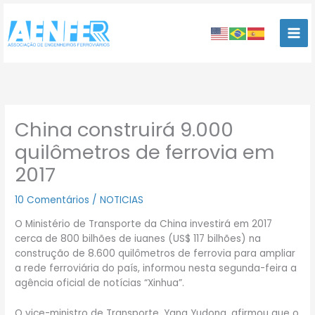
Ir
para
o
conteúdo
China construirá 9.000
quilômetros de ferrovia em
2017
10 Comentários
/
NOTICIAS
O Ministério de Transporte da China investirá em 2017
cerca de 800 bilhões de iuanes (US$ 117 bilhões) na
construção de 8.600 quilômetros de ferrovia para ampliar
a rede ferroviária do país, informou nesta segunda-feira a
agência oficial de notícias “Xinhua”.
O vice-ministro de Transporte, Yang Yudong, afirmou que o