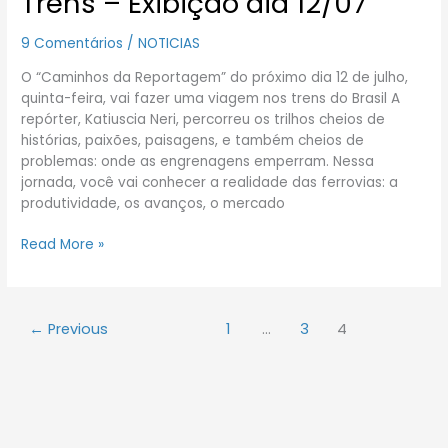
Trens – Exibição dia 12/07
Reportagem
–
9 Comentários
/
NOTICIAS
Trens
–
O “Caminhos da Reportagem” do próximo dia 12 de julho,
Exibição
quinta-feira, vai fazer uma viagem nos trens do Brasil A
dia
repórter, Katiuscia Neri, percorreu os trilhos cheios de
12/07
histórias, paixões, paisagens, e também cheios de
problemas: onde as engrenagens emperram. Nessa
jornada, você vai conhecer a realidade das ferrovias: a
produtividade, os avanços, o mercado
Read More »
←
Previous
1
…
3
4