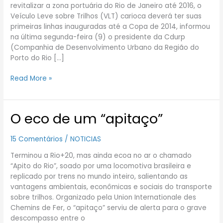
a
revitalizar a zona portuária do Rio de Janeiro até 2016, o
circular
Veículo Leve sobre Trilhos (VLT) carioca deverá ter suas
até
primeiras linhas inauguradas até a Copa de 2014, informou
2014
na última segunda-feira (9) o presidente da Cdurp
(Companhia de Desenvolvimento Urbano da Região do
Porto do Rio […]
Read More »
O eco de um “apitaço”
O
eco
de
15 Comentários
/
NOTICIAS
um
Terminou a Rio+20, mas ainda ecoa no ar o chamado
“apitaço”
“Apito do Rio”, soado por uma locomotiva brasileira e
replicado por trens no mundo inteiro, salientando as
vantagens ambientais, econômicas e sociais do transporte
sobre trilhos. Organizado pela Union Internationale des
Chemins de Fer, o “apitaço” serviu de alerta para o grave
descompasso entre o