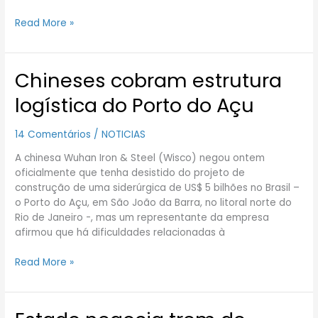
Read More »
Chineses cobram estrutura
Chineses
cobram
logística do Porto do Açu
estrutura
logística
14 Comentários
/
NOTICIAS
do
Porto
A chinesa Wuhan Iron & Steel (Wisco) negou ontem
do
oficialmente que tenha desistido do projeto de
Açu
construção de uma siderúrgica de US$ 5 bilhões no Brasil –
o Porto do Açu, em São João da Barra, no litoral norte do
Rio de Janeiro -, mas um representante da empresa
afirmou que há dificuldades relacionadas à
Read More »
Estado