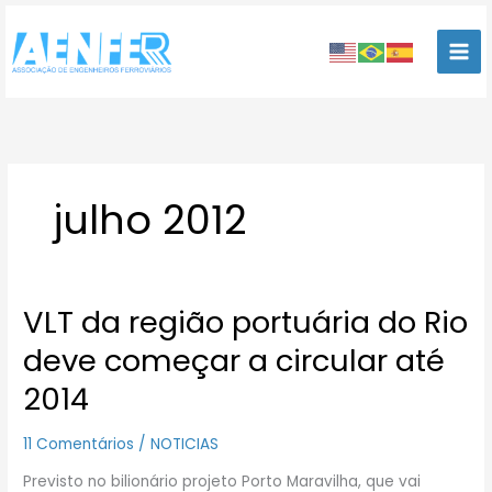
Ir
para
o
conteúdo
julho 2012
VLT da região portuária do Rio
VLT
da
deve começar a circular até
região
portuária
2014
do
Rio
11 Comentários
/
NOTICIAS
deve
começar
Previsto no bilionário projeto Porto Maravilha, que vai