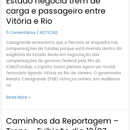
Estado negocia trem de
negocia
carga e passageiro entre
trem
de
Vitória e Rio
carga
e
11 Comentários
/
NOTICIAS
passageiro
entre
Casagrande acrescenta que a ferrovia se enquadra nas
Vitória
compensações do Fundap porque está inserida dentro da
e
exigência do Estado Ainda em negociação das
Rio
compensações do governo federal pelo fim do
ICMS/Fundap, o Espírito Santo pleiteia agora um modal
ferroviário ligando Vitória ao Rio de Janeiro. O governador
Renato Casagrande (PSB) reforçou ontem, em audiência
no
Read More »
Caminhos da Reportagem –
Caminhos
da