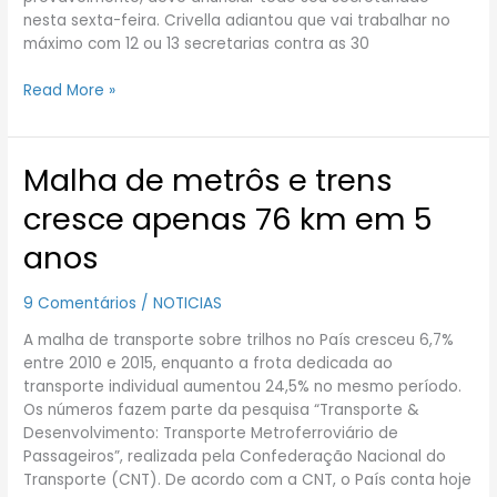
nesta sexta-feira. Crivella adiantou que vai trabalhar no
máximo com 12 ou 13 secretarias contra as 30
Read More »
Malha de metrôs e trens
Malha
de
cresce apenas 76 km em 5
metrôs
e
anos
trens
cresce
9 Comentários
/
NOTICIAS
apenas
76
A malha de transporte sobre trilhos no País cresceu 6,7%
km
entre 2010 e 2015, enquanto a frota dedicada ao
em
transporte individual aumentou 24,5% no mesmo período.
5
Os números fazem parte da pesquisa “Transporte &
anos
Desenvolvimento: Transporte Metroferroviário de
Passageiros”, realizada pela Confederação Nacional do
Transporte (CNT). De acordo com a CNT, o País conta hoje