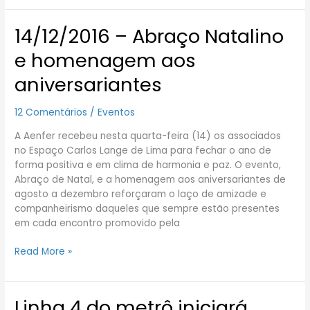
14/12/2016 – Abraço Natalino
14/12/2016
–
e homenagem aos
Abraço
Natalino
aniversariantes
e
homenagem
12 Comentários
/
Eventos
aos
aniversariantes
A Aenfer recebeu nesta quarta-feira (14) os associados
no Espaço Carlos Lange de Lima para fechar o ano de
forma positiva e em clima de harmonia e paz. O evento,
Abraço de Natal, e a homenagem aos aniversariantes de
agosto a dezembro reforçaram o laço de amizade e
companheirismo daqueles que sempre estão presentes
em cada encontro promovido pela
Read More »
Linha 4 do metrô iniciará
Linha