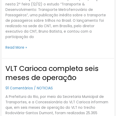
nesta 2ª feira (12/12) o estudo “Transporte &
Desenvolvimento: Transporte Metroferroviário de
Passageiros”, uma publicação inédita sobre o transporte
de passageiros sobre trilhos no Brasil. O lançamento foi
realizado na sede da CNT, em Brasília, pelo diretor
executivo da CNT, Bruno Batista, e contou com a
participação do
Read More »
VLT Carioca completa seis
VLT
Carioca
meses de operação
completa
seis
91 Comentários
/
NOTICIAS
meses
de
A Prefeitura do Rio, por meio da Secretaria Municipal de
operação
Transportes, e a Concessionária do VLT Carioca informam
que, em seis meses de operação do VLT no trecho
Rodoviária-Santos Dumont, foram realizadas 25.365