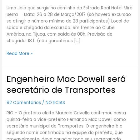
três
Uma Joia que surgiu no caminho da Estrada Real Hotel Mira
dias
Serra Data: 26 a 28 de Março/2017 (só haverá excursão
nesse
se atingir o número mínimo de 28 participantes) Local de
lindo
saída e chegada da excursão: em frente ao Clube
hotel
América, na Tijuca, com saída às 08h. Previsão de
em
chegada: 18 h (não garantimos […]
Passa
Quatro
Read More »
Engenheiro Mac Dowell será
Engenheiro
Mac
secretário de Transportes
Dowell
será
92 Comentários
/
NOTICIAS
secretário
de
RIO – O prefeito eleito Marcelo Crivella confirmou nesta
Transportes
quinta-feira o vice-prefeito Fernando Mac Dowell como
secretário municipal de Transportes. O engenheiro é o
segundo nome confirmado na equipe do prefeito, que
provavelmente, deve anunciar todo seu secretariado