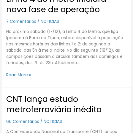
4
nova fase de operação
do
metrô
7 Comentários
/
NOTICIAS
iniciará
nova
No próximo sábado (17/12), a Linha 4 do Metrô, que liga
fase
Ipanema à Barra da Tijuca, estará disponível à população
de
nos mesmos horários das linhas 1 e 2: de segunda a
operação
sábado, das 5h à meia-noite. No dia seguinte (18/12), as
composições passam a circular também aos domingos e
feriados, das 7h às 23h. Atualmente,
Read More »
CNT lança estudo
CNT
lança
metroferroviário inédito
estudo
metroferroviário
66 Comentários
/
NOTICIAS
inédito
A Confederação Nacional do Transporte (CNT) lançou