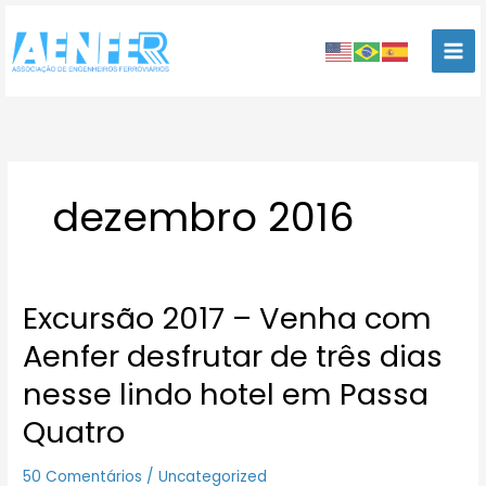
Ir
para
o
conteúdo
dezembro 2016
Excursão 2017 – Venha com
Excursão
2017
Aenfer desfrutar de três dias
–
Venha
nesse lindo hotel em Passa
com
Quatro
Aenfer
desfrutar
de
50 Comentários
/
Uncategorized