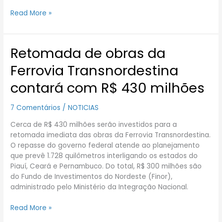
Read More »
Retomada de obras da
Retomada
de
Ferrovia Transnordestina
obras
da
contará com R$ 430 milhões
Ferrovia
Transnordestina
7 Comentários
/
NOTICIAS
contará
com
Cerca de R$ 430 milhões serão investidos para a
R$
retomada imediata das obras da Ferrovia Transnordestina.
430
O repasse do governo federal atende ao planejamento
milhões
que prevê 1.728 quilômetros interligando os estados do
Piauí, Ceará e Pernambuco. Do total, R$ 300 milhões são
do Fundo de Investimentos do Nordeste (Finor),
administrado pelo Ministério da Integração Nacional.
Read More »