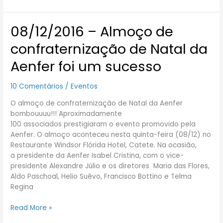
08/12/2016 – Almoço de
08/12/2016
–
confraternização de Natal da
Almoço
de
Aenfer foi um sucesso
confraternização
de
10 Comentários
/
Eventos
Natal
da
O almoço de confraternização de Natal da Aenfer
Aenfer
bombouuuu!!! Aproximadamente
foi
100 associados prestigiaram o evento promovido pela
um
Aenfer. O almoço aconteceu nesta quinta-feira (08/12) no
sucesso
Restaurante Windsor Flórida Hotel, Catete. Na ocasião,
a presidente da Aenfer Isabel Cristina, com o vice-
presidente Alexandre Júlio e os diretores Maria das Flores,
Aldo Paschoal, Helio Suêvo, Francisco Bottino e Telma
Regina
Read More »