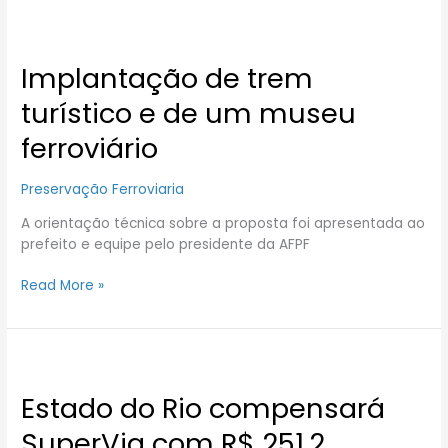
Implantação
de
Implantação de trem
trem
turístico
turístico e de um museu
e
de
ferroviário
um
museu
Preservação Ferroviaria
ferroviário
A orientação técnica sobre a proposta foi apresentada ao
prefeito e equipe pelo presidente da AFPF
Read More »
Estado
do
Estado do Rio compensará
Rio
compensará
SuperVia com R$ 251,2
SuperVia