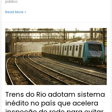
público
Read More »
Trens
do
Rio
adotam
sistema
inédito
no
país
que
acelera
inspeção
de
Trens do Rio adotam sistema
rede
para
inédito no país que acelera
evitar
falhas
inspeção de rede para evitar