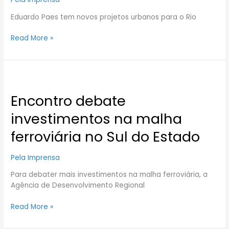
Eduardo Paes tem novos projetos urbanos para o Rio
Read More »
Encontro
debate
Encontro debate
investimentos
na
investimentos na malha
malha
ferroviária
ferroviária no Sul do Estado
no
Sul
Pela Imprensa
do
Estado
Para debater mais investimentos na malha ferroviária, a
Agência de Desenvolvimento Regional
Read More »