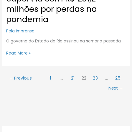
com
milhões por perdas na
R$
pandemia
251,2
milhões
por
Pela Imprensa
perdas
O governo do Estado do Rio assinou na semana passada
na
pandemia
Read More »
←
Previous
1
…
21
22
23
…
25
Next
→