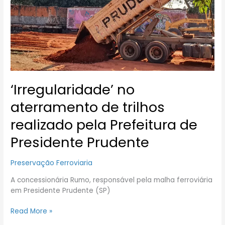
trilhos
realizado
pela
Prefeitura
de
Presidente
Prudente
‘Irregularidade’ no
aterramento de trilhos
realizado pela Prefeitura de
Presidente Prudente
Preservação Ferroviaria
A concessionária Rumo, responsável pela malha ferroviária
em Presidente Prudente (SP)
Read More »