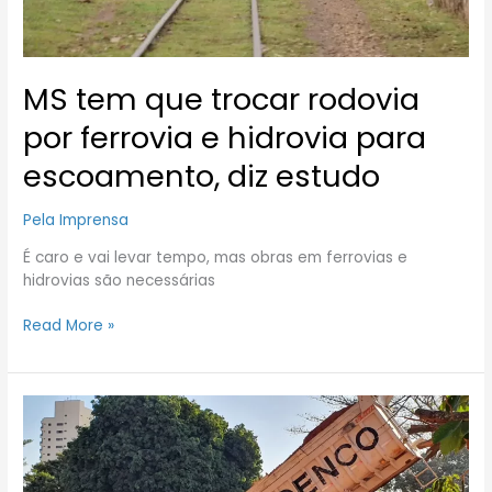
escoamento,
diz
estudo
MS tem que trocar rodovia
por ferrovia e hidrovia para
escoamento, diz estudo
Pela Imprensa
É caro e vai levar tempo, mas obras em ferrovias e
hidrovias são necessárias
Read More »
‘Irregularidade’
no
aterramento
de