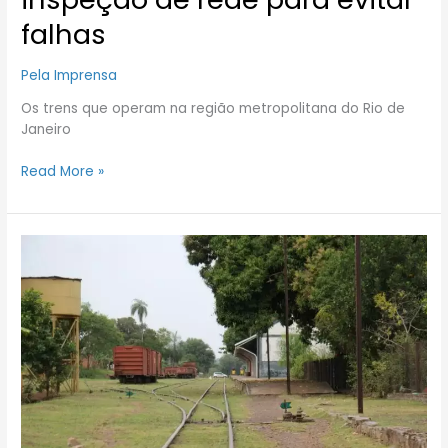
falhas
Pela Imprensa
Os trens que operam na região metropolitana do Rio de
Janeiro
Read More »
MS
tem
que
trocar
rodovia
por
ferrovia
e
hidrovia
para