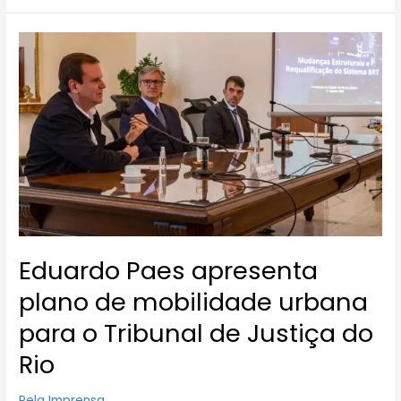
Eduardo
Paes
apresenta
plano
de
mobilidade
urbana
para
o
Tribunal
de
Justiça
Eduardo Paes apresenta
do
Rio
plano de mobilidade urbana
para o Tribunal de Justiça do
Rio
Pela Imprensa