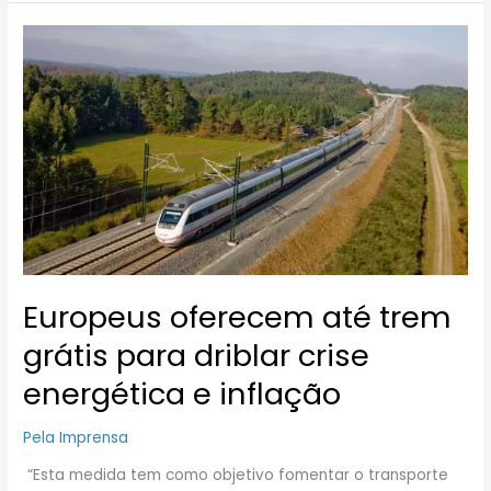
Europeus
oferecem
até
trem
grátis
para
driblar
crise
energética
e
inflação
Europeus oferecem até trem
grátis para driblar crise
energética e inflação
Pela Imprensa
“Esta medida tem como objetivo fomentar o transporte