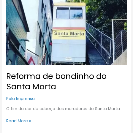
Reforma
de
bondinho
do
Santa
Marta
Reforma de bondinho do
Santa Marta
Pela Imprensa
O fim da dor de cabeça dos moradores do Santa Marta
Read More »