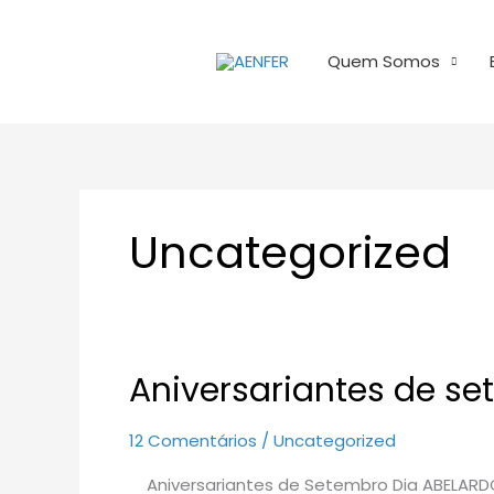
Ir
para
Quem Somos
o
conteúdo
Uncategorized
Aniversariantes de s
Aniversariantes
de
setembro
12 Comentários
/
Uncategorized
Aniversariantes de Setembro Dia ABELARDO