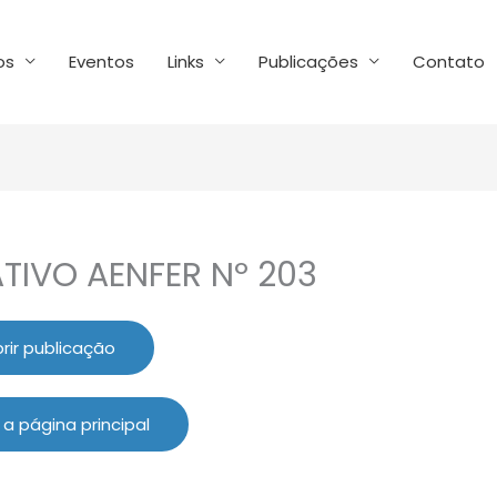
os
Eventos
Links
Publicações
Contato
TIVO AENFER Nº 203
rir publicação
 a página principal