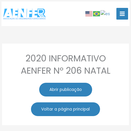
Ir
para
o
conteúdo
2020 INFORMATIVO
AENFER Nº 206 NATAL
Abrir publicação
Voltar a página principal