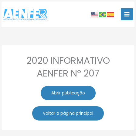
Ir
para
o
conteúdo
2020 INFORMATIVO
AENFER Nº 207
Abrir publicação
Voltar a página principal