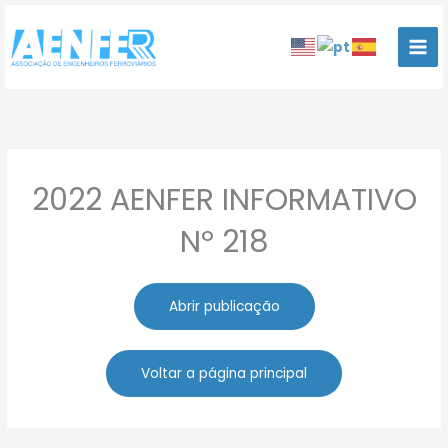
Ir
para
o
conteúdo
2022 AENFER INFORMATIVO
Nº 218
Abrir publicação
Voltar a página principal