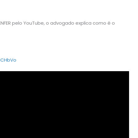
AENFER pelo YouTube, o advogado explica como é o
NCHbVo