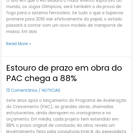
O ano em que o Rio sediará o maior evento esportivo do
novo
mundo, os Jogos Olímpicos, será também o da prova de
modelo
fogo para o sistema ferroviário. Se tudo o que a Supervia
de
promete para 2016 sair efetivamente do papel, o estado
trem
passará a contar com um novo modelo de transporte de
no
massa. Em dois
Rio
Read More »
Estouro de prazo em obra do
Estouro
de
PAC chega a 88%
prazo
em
13 Comentários
/
NOTICIAS
obra
do
Sete anos após o lançamento do Programa de Aceleração
PAC
do Crescimento (PAC), as grandes obras, chamadas
chega
estruturantes, ainda derrapam no cronograma e no
a
orçamento. Em média, cada projeto tem estendido em
88%
88% o prazo original de conclusão da obra, revela um
levantamento feito pela consultoria Inter.B, do especialista