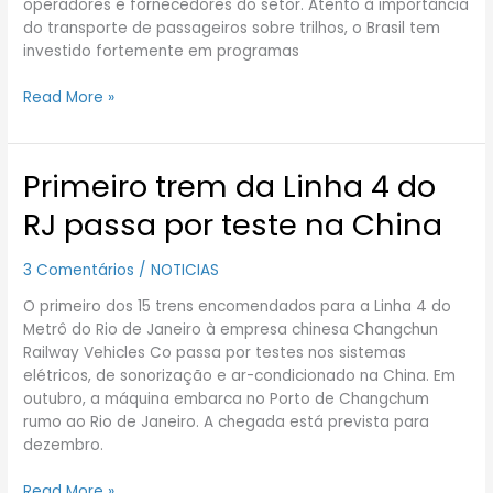
operadores e fornecedores do setor. Atento à importância
do transporte de passageiros sobre trilhos, o Brasil tem
investido fortemente em programas
Read More »
Primeiro trem da Linha 4 do
Primeiro
trem
RJ passa por teste na China
da
Linha
3 Comentários
/
NOTICIAS
4
do
O primeiro dos 15 trens encomendados para a Linha 4 do
RJ
Metrô do Rio de Janeiro à empresa chinesa Changchun
passa
Railway Vehicles Co passa por testes nos sistemas
por
elétricos, de sonorização e ar-condicionado na China. Em
teste
outubro, a máquina embarca no Porto de Changchum
na
rumo ao Rio de Janeiro. A chegada está prevista para
China
dezembro.
Read More »