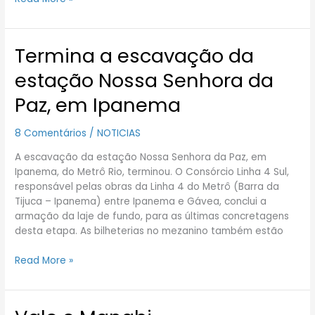
Termina a escavação da
Termina
a
estação Nossa Senhora da
escavação
da
Paz, em Ipanema
estação
Nossa
8 Comentários
/
NOTICIAS
Senhora
da
A escavação da estação Nossa Senhora da Paz, em
Paz,
Ipanema, do Metrô Rio, terminou. O Consórcio Linha 4 Sul,
em
responsável pelas obras da Linha 4 do Metrô (Barra da
Ipanema
Tijuca – Ipanema) entre Ipanema e Gávea, conclui a
armação da laje de fundo, para as últimas concretagens
desta etapa. As bilheterias no mezanino também estão
Read More »
Vale