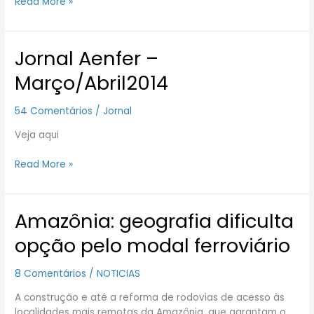
Read More »
Jornal Aenfer –
Jornal
Aenfer
Março/Abril2014
–
Março/Abril2014
54 Comentários
/
Jornal
Veja aqui
Read More »
Amazônia: geografia dificulta
Amazônia:
geografia
opção pelo modal ferroviário
dificulta
opção
8 Comentários
/
NOTICIAS
pelo
modal
A construção e até a reforma de rodovias de acesso às
ferroviário
localidades mais remotas da Amazônia, que garantam o