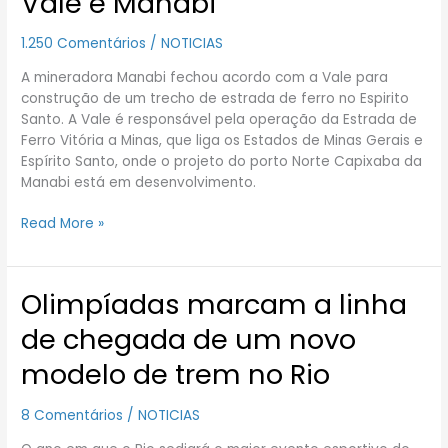
Vale e Manabi
e
Manabi
1.250 Comentários
/
NOTICIAS
A mineradora Manabi fechou acordo com a Vale para
construção de um trecho de estrada de ferro no Espirito
Santo. A Vale é responsável pela operação da Estrada de
Ferro Vitória a Minas, que liga os Estados de Minas Gerais e
Espírito Santo, onde o projeto do porto Norte Capixaba da
Manabi está em desenvolvimento.
Read More »
Olimpíadas marcam a linha
Olimpíadas
marcam
de chegada de um novo
a
linha
modelo de trem no Rio
de
chegada
8 Comentários
/
NOTICIAS
de
um