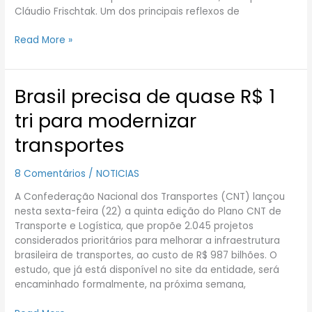
Cláudio Frischtak. Um dos principais reflexos de
Read More »
Brasil precisa de quase R$ 1
Brasil
precisa
tri para modernizar
de
quase
transportes
R$
1
8 Comentários
/
NOTICIAS
tri
para
A Confederação Nacional dos Transportes (CNT) lançou
modernizar
nesta sexta-feira (22) a quinta edição do Plano CNT de
transportes
Transporte e Logística, que propõe 2.045 projetos
considerados prioritários para melhorar a infraestrutura
brasileira de transportes, ao custo de R$ 987 bilhões. O
estudo, que já está disponível no site da entidade, será
encaminhado formalmente, na próxima semana,