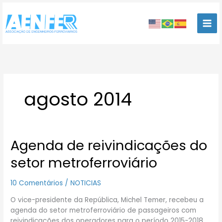
Ir
para
o
conteúdo
agosto 2014
Agenda de reivindicações do
Agenda
de
setor metroferroviário
reivindicações
do
10 Comentários
/
NOTICIAS
setor
metroferroviário
O vice-presidente da República, Michel Temer, recebeu a
agenda do setor metroferroviário de passageiros com
reivindicações dos operadores para o período 2015-2018.