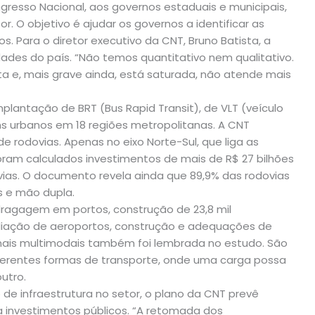
gresso Nacional, aos governos estaduais e municipais,
. O objetivo é ajudar os governos a identificar as
os. Para o diretor executivo da CNT, Bruno Batista, a
dades do país. “Não temos quantitativo nem qualitativo.
ta e, mais grave ainda, está saturada, não atende mais
plantação de BRT (Bus Rapid Transit), de VLT (veículo
rens urbanos em 18 regiões metropolitanas. A CNT
rodovias. Apenas no eixo Norte-Sul, que liga as
oram calculados investimentos de mais de R$ 27 bilhões
vias. O documento revela ainda que 89,9% das rodovias
s e mão dupla.
dragagem em portos, construção de 23,8 mil
pliação de aeroportos, construção e adequações de
inais multimodais também foi lembrada no estudo. São
ferentes formas de transporte, onde uma carga possa
utro.
de infraestrutura no setor, o plano da CNT prevê
s a investimentos públicos. “A retomada dos