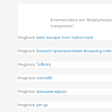
8 comentários em “Brasil precisa
transportes”
Pingback:
best escape from tarkov hack
Pingback:
Bassetti Spannbettlaken Boxspring Onli
Pingback:
โอลี่แฟน
Pingback:
namo89
Pingback:
фальшиві відгуки
Pingback:
pin up