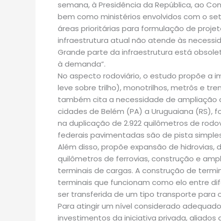
semana, à Presidência da República, ao Con
bem como ministérios envolvidos com o setor
áreas prioritárias para formulação de projet
infraestrutura atual não atende às necessi
Grande parte da infraestrutura está obsole
à demanda”.
No aspecto rodoviário, o estudo propõe a im
leve sobre trilho), monotrilhos, metrôs e t
também cita a necessidade de ampliação de 
cidades de Belém (PA) a Uruguaiana (RS), f
na duplicação de 2.922 quilômetros de rodo
federais pavimentadas são de pista simple
Além disso, propõe expansão de hidrovias, 
quilômetros de ferrovias, construção e am
terminais de cargas. A construção de term
terminais que funcionam como elo entre di
ser transferida de um tipo transporte para o
Para atingir um nível considerado adequado 
investimentos da iniciativa privada, aliado