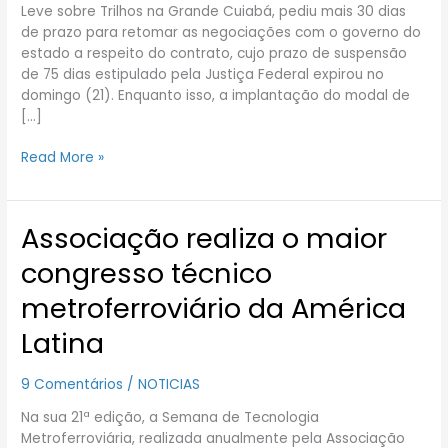
pede
Leve sobre Trilhos na Grande Cuiabá, pediu mais 30 dias
mais
de prazo para retomar as negociações com o governo do
prazo
estado a respeito do contrato, cujo prazo de suspensão
à
de 75 dias estipulado pela Justiça Federal expirou no
Justiça
domingo (21). Enquanto isso, a implantação do modal de
[…]
Read More »
Associação realiza o maior
Associação
realiza
congresso técnico
o
maior
metroferroviário da América
congresso
Latina
técnico
metroferroviário
da
9 Comentários
/
NOTICIAS
América
Na sua 21ª edição, a Semana de Tecnologia
Latina
Metroferroviária, realizada anualmente pela Associação