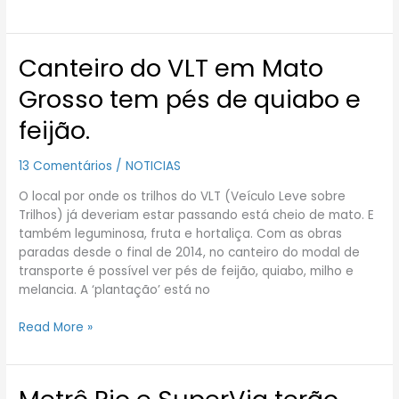
Canteiro do VLT em Mato
Canteiro
do
Grosso tem pés de quiabo e
VLT
em
feijão.
Mato
Grosso
13 Comentários
/
NOTICIAS
tem
pés
O local por onde os trilhos do VLT (Veículo Leve sobre
de
Trilhos) já deveriam estar passando está cheio de mato. E
quiabo
também leguminosa, fruta e hortaliça. Com as obras
e
paradas desde o final de 2014, no canteiro do modal de
feijão.
transporte é possível ver pés de feijão, quiabo, milho e
melancia. A ‘plantação’ está no
Read More »
Metrô