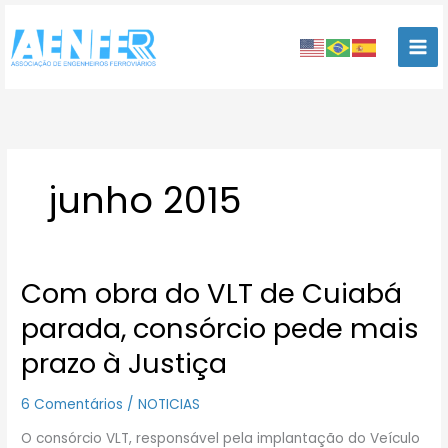
Ir
para
o
conteúdo
junho 2015
Com obra do VLT de Cuiabá
Com
obra
parada, consórcio pede mais
do
VLT
prazo à Justiça
de
Cuiabá
6 Comentários
/
NOTICIAS
parada,
consórcio
O consórcio VLT, responsável pela implantação do Veículo