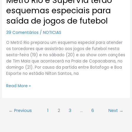
Metrô Rio e SuperVia terão
Rio
esquemas especiais para
e
SuperVia
saída de jogos de futebol
terão
esquemas
39 Comentários
/
NOTICIAS
especiais
para
O Metrô Rio preparou um esquema especial para atender
saída
os torcedores que assistirão aos jogos de futebol nesta
de
sexta-feira (19) e no sábado (20) e ao show com canções
jogos
de Tim Maia que acontecerá na Praia de Copacabana, no
de
domingo (21). Por causa da partida entre Botafogo e Boa
futebol
Esporte no estádio Nilton Santos, na
Read More »
←
Previous
1
2
3
…
6
Next
→