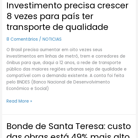
Investimento precisa crescer
Investimento
precisa
8 vezes para país ter
crescer
8
transporte de qualidade
vezes
para
8 Comentários
/
NOTICIAS
país
ter
O Brasil precisa aumentar em oito vezes seus
transporte
investimentos em linhas de metrô, trem e corredores de
de
ônibus para que, daqui a 12 anos, a rede de transporte
qualidade
público das maiores regiões urbanas seja de qualidade e
compatível com a demanda existente. A conta foi feita
pelo BNDES (Banco Nacional de Desenvolvimento
Econômico e Social)
Read More »
Bonde de Santa Teresa: custo
Bonde
de
das obras está 49% mais alto
Santa