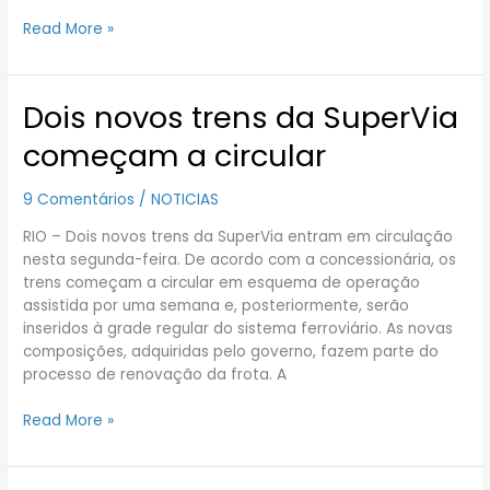
Read More »
Dois novos trens da SuperVia
Dois
novos
começam a circular
trens
da
9 Comentários
/
NOTICIAS
SuperVia
começam
RIO – Dois novos trens da SuperVia entram em circulação
a
nesta segunda-feira. De acordo com a concessionária, os
circular
trens começam a circular em esquema de operação
assistida por uma semana e, posteriormente, serão
inseridos à grade regular do sistema ferroviário. As novas
composições, adquiridas pelo governo, fazem parte do
processo de renovação da frota. A
Read More »