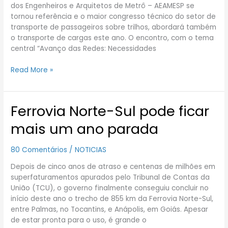
dos Engenheiros e Arquitetos de Metrô – AEAMESP se
tornou referência e o maior congresso técnico do setor de
transporte de passageiros sobre trilhos, abordará também
o transporte de cargas este ano. O encontro, com o tema
central “Avanço das Redes: Necessidades
Read More »
Ferrovia Norte-Sul pode ficar
Ferrovia
Norte-
mais um ano parada
Sul
pode
80 Comentários
/
NOTICIAS
ficar
mais
Depois de cinco anos de atraso e centenas de milhões em
um
superfaturamentos apurados pelo Tribunal de Contas da
ano
União (TCU), o governo finalmente conseguiu concluir no
parada
início deste ano o trecho de 855 km da Ferrovia Norte-Sul,
entre Palmas, no Tocantins, e Anápolis, em Goiás. Apesar
de estar pronta para o uso, é grande o