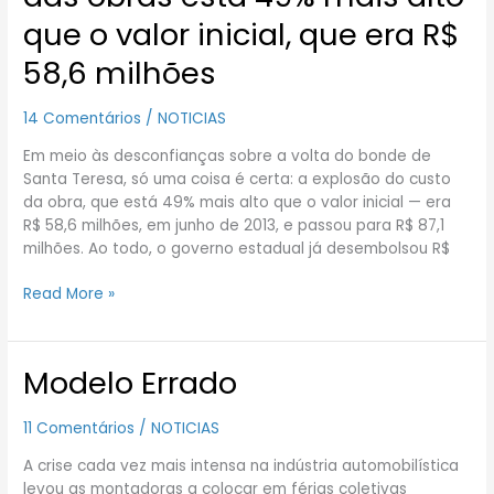
Teresa:
que o valor inicial, que era R$
custo
58,6 milhões
das
obras
está
14 Comentários
/
NOTICIAS
49%
Em meio às desconfianças sobre a volta do bonde de
mais
Santa Teresa, só uma coisa é certa: a explosão do custo
alto
da obra, que está 49% mais alto que o valor inicial — era
que
R$ 58,6 milhões, em junho de 2013, e passou para R$ 87,1
o
milhões. Ao todo, o governo estadual já desembolsou R$
valor
inicial,
Read More »
que
era
R$
58,6
Modelo Errado
Modelo
milhões
Errado
11 Comentários
/
NOTICIAS
A crise cada vez mais intensa na indústria automobilística
levou as montadoras a colocar em férias coletivas