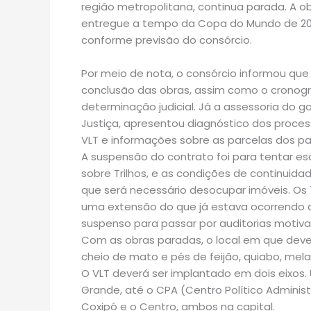
região metropolitana, continua parada. A obra
entregue a tempo da Copa do Mundo de 2014
conforme previsão do consórcio.
Por meio de nota, o consórcio informou q
conclusão das obras, assim como o cronogr
determinação judicial. Já a assessoria do
Justiça, apresentou diagnóstico dos proce
VLT e informações sobre as parcelas dos 
A suspensão do contrato foi para tentar esc
sobre Trilhos, e as condições de continuid
que será necessário desocupar imóveis. Os 7
uma extensão do que já estava ocorrendo de
suspenso para passar por auditorias motivad
Com as obras paradas, o local em que deve
cheio de mato e pés de feijão, quiabo, melan
O VLT deverá ser implantado em dois eixos.
Grande, até o CPA (Centro Político Administra
Coxipó e o Centro, ambos na capital.