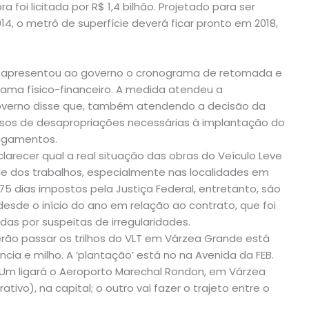
 foi licitada por R$ 1,4 bilhão. Projetado para ser
, o metrô de superfície deverá ficar pronto em 2018,
ue apresentou ao governo o cronograma de retomada e
ama físico-financeiro. A medida atendeu a
 governo disse que, também atendendo a decisão da
ssos de desapropriações necessárias à implantação do
pagamentos.
larecer qual a real situação das obras do Veículo Leve
ade dos trabalhos, especialmente nas localidades em
5 dias impostos pela Justiça Federal, entretanto, são
sde o início do ano em relação ao contrato, que foi
as por suspeitas de irregularidades.
rão passar os trilhos do VLT em Várzea Grande está
cia e milho. A ‘plantação’ está no na Avenida da FEB.
 Um ligará o Aeroporto Marechal Rondon, em Várzea
tivo), na capital; o outro vai fazer o trajeto entre o