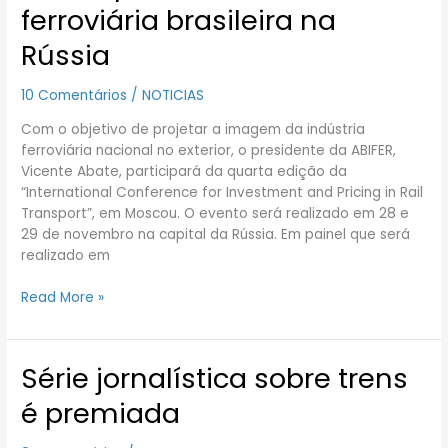
ferroviária brasileira na
indústria
ferroviária
Rússia
brasileira
na
10 Comentários
/
NOTICIAS
Rússia
Com o objetivo de projetar a imagem da indústria
ferroviária nacional no exterior, o presidente da ABIFER,
Vicente Abate, participará da quarta edição da
“International Conference for Investment and Pricing in Rail
Transport”, em Moscou. O evento será realizado em 28 e
29 de novembro na capital da Rússia. Em painel que será
realizado em
Read More »
Série jornalística sobre trens
Série
jornalística
é premiada
sobre
trens