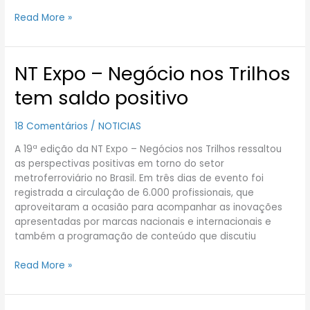
Read More »
NT Expo – Negócio nos Trilhos
NT
Expo
tem saldo positivo
–
Negócio
18 Comentários
/
NOTICIAS
nos
Trilhos
A 19ª edição da NT Expo – Negócios nos Trilhos ressaltou
tem
as perspectivas positivas em torno do setor
saldo
metroferroviário no Brasil. Em três dias de evento foi
positivo
registrada a circulação de 6.000 profissionais, que
aproveitaram a ocasião para acompanhar as inovações
apresentadas por marcas nacionais e internacionais e
também a programação de conteúdo que discutiu
Read More »