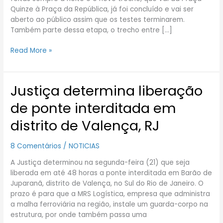
teste
Quinze à Praça da República, já foi concluído e vai ser
no
aberto ao público assim que os testes terminarem.
Rio
Também parte dessa etapa, o trecho entre […]
Read More »
Justiça determina liberação
Justiça
determina
de ponte interditada em
liberação
de
distrito de Valença, RJ
ponte
interditada
8 Comentários
/
NOTICIAS
em
distrito
A Justiça determinou na segunda-feira (21) que seja
de
liberada em até 48 horas a ponte interditada em Barão de
Valença,
Juparanã, distrito de Valença, no Sul do Rio de Janeiro. O
RJ
prazo é para que a MRS Logística, empresa que administra
a malha ferroviária na região, instale um guarda-corpo na
estrutura, por onde também passa uma