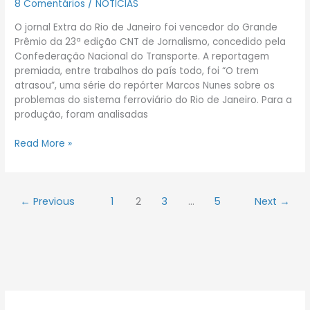
8 Comentários
/
NOTICIAS
é
premiada
O jornal Extra do Rio de Janeiro foi vencedor do Grande
Prêmio da 23ª edição CNT de Jornalismo, concedido pela
Confederação Nacional do Transporte. A reportagem
premiada, entre trabalhos do país todo, foi “O trem
atrasou”, uma série do repórter Marcos Nunes sobre os
problemas do sistema ferroviário do Rio de Janeiro. Para a
produção, foram analisadas
Read More »
←
Previous
1
2
3
…
5
Next
→