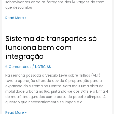
sobreviventes entre as ferragens dos 14 vagões do trem
que descarrilou
Read More »
Sistema de transportes só
Sistema
de
funciona bem com
transportes
só
integração
funciona
bem
6 Comentários
/
NOTICIAS
com
integração
Na semana passada o Veículo Leve sobre Trilhos (VLT)
teve a operação alterada devido à preparação para a
expansão do sistema no Centro. Será mais uma obra de
mobilidade urbana no Rio, juntando-se aos BRTs e à Linha 4
do metrô, inaugurados como parte do pacote olímpico. A
questão que necessariamente se impõe é o
Read More »