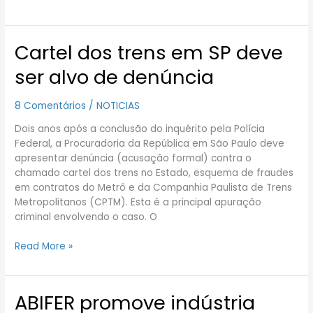
Cartel dos trens em SP deve
Cartel
dos
ser alvo de denúncia
trens
em
8 Comentários
/
NOTICIAS
SP
deve
Dois anos após a conclusão do inquérito pela Polícia
ser
Federal, a Procuradoria da República em São Paulo deve
alvo
apresentar denúncia (acusação formal) contra o
de
chamado cartel dos trens no Estado, esquema de fraudes
denúncia
em contratos do Metrô e da Companhia Paulista de Trens
Metropolitanos (CPTM). Esta é a principal apuração
criminal envolvendo o caso. O
Read More »
ABIFER promove indústria
ABIFER
promove