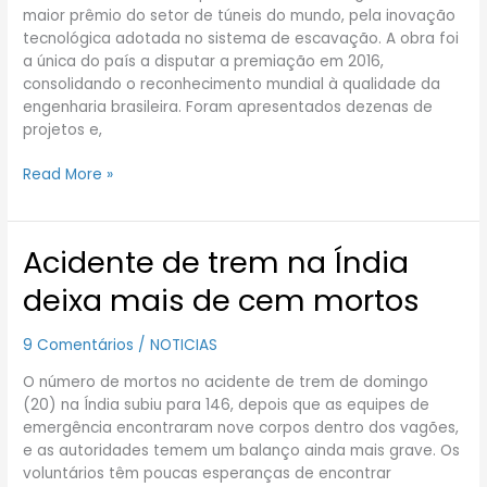
conquista
maior prêmio do setor de túneis do mundo, pela inovação
o
tecnológica adotada no sistema de escavação. A obra foi
“Oscar”
a única do país a disputar a premiação em 2016,
dos
consolidando o reconhecimento mundial à qualidade da
túneis
engenharia brasileira. Foram apresentados dezenas de
projetos e,
Read More »
Acidente de trem na Índia
Acidente
de
deixa mais de cem mortos
trem
na
9 Comentários
/
NOTICIAS
Índia
deixa
O número de mortos no acidente de trem de domingo
mais
(20) na Índia subiu para 146, depois que as equipes de
de
emergência encontraram nove corpos dentro dos vagões,
cem
e as autoridades temem um balanço ainda mais grave. Os
mortos
voluntários têm poucas esperanças de encontrar