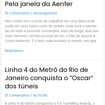
Pela janela da Aenfer
Pela
janela
da
16 Comentários
/
Uncategorized
Aenfer
Nem todos tem a sorte de trabalhar em uma área onde
pode ser vista tanta coisa. No prédio onde está a Aenfer,
de um lado é possível contemplar, bem de longe, dois dos
mais famosos cartões postais do Rio, o Pão de Açúcar e
Cristo Redentor. É o lado mais bucólico e sereno, em que
Read More »
Linha 4 do Metrô do Rio de
Linha
4
Janeiro conquista o “Oscar”
do
Metrô
dos túneis
do
Rio
13 Comentários
/
NOTICIAS
de
Janeiro
A Linha 4 do Metrô conquistou o ITA Tunnelling Awards, o