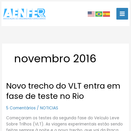
Ir
para
o
conteúdo
novembro 2016
Novo trecho do VLT entra em
Novo
trecho
fase de teste no Rio
do
VLT
5 Comentários
/
NOTICIAS
entra
em
Começaram os testes da segunda fase do Veículo Leve
fase
Sobre Trilhos (VLT). As viagens experimentais estão sendo
de
feitas sempre à noite e o novo trecho, que vai da Praça