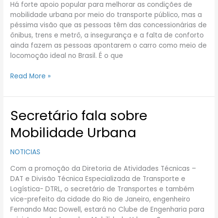
Há forte apoio popular para melhorar as condições de
população
mobilidade urbana por meio do transporte público, mas a
por
péssima visão que as pessoas têm das concessionárias de
carro
ônibus, trens e metrô, a insegurança e a falta de conforto
ainda fazem as pessoas apontarem o carro como meio de
locomoção ideal no Brasil. É o que
Read More »
Secretário fala sobre
Secretário
fala
Mobilidade Urbana
sobre
Mobilidade
NOTICIAS
Urbana
Com a promoção da Diretoria de Atividades Técnicas –
DAT e Divisão Técnica Especializada de Transporte e
Logística- DTRL, o secretário de Transportes e também
vice-prefeito da cidade do Rio de Janeiro, engenheiro
Fernando Mac Dowell, estará no Clube de Engenharia para