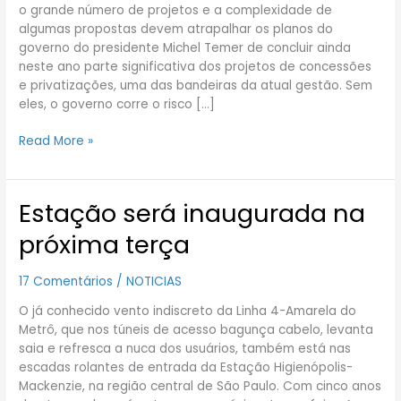
este
o grande número de projetos e a complexidade de
ano,
algumas propostas devem atrapalhar os planos do
preveem
governo do presidente Michel Temer de concluir ainda
analistas
neste ano parte significativa dos projetos de concessões
e privatizações, uma das bandeiras da atual gestão. Sem
eles, o governo corre o risco […]
Read More »
Estação será inaugurada na
Estação
será
próxima terça
inaugurada
na
17 Comentários
/
NOTICIAS
próxima
terça
O já conhecido vento indiscreto da Linha 4-Amarela do
Metrô, que nos túneis de acesso bagunça cabelo, levanta
saia e refresca a nuca dos usuários, também está nas
escadas rolantes de entrada da Estação Higienópolis-
Mackenzie, na região central de São Paulo. Com cinco anos