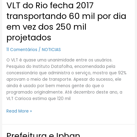
VLT do Rio fecha 2017
VLT
do
transportando 60 mil por dia
Rio
fecha
em vez dos 250 mil
2017
projetados
transportando
60
mil
11 Comentários
/
NOTICIAS
por
O VLT é quase uma unanimidade entre os usuários.
dia
Pesquisa do Instituto Datafolha, encomendada pela
em
concessionária que administra o serviço, mostra que 92%
vez
aprovam o meio de transporte. Apesar do sucesso, ele
dos
ainda é usado por bem menos gente do que o
250
programado originalmente. Até dezembro deste ano, a
mil
VLT Carioca estima que 120 mil
projetados
Read More »
Prefeitura e Iphan
Prefeitura