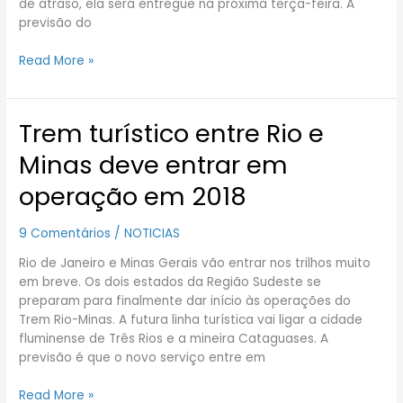
de atraso, ela será entregue na próxima terça-feira. A
previsão do
Read More »
Trem turístico entre Rio e
Trem
turístico
Minas deve entrar em
entre
Rio
operação em 2018
e
Minas
9 Comentários
/
NOTICIAS
deve
entrar
Rio de Janeiro e Minas Gerais vão entrar nos trilhos muito
em
em breve. Os dois estados da Região Sudeste se
operação
preparam para finalmente dar início às operações do
em
Trem Rio-Minas. A futura linha turística vai ligar a cidade
2018
fluminense de Três Rios e a mineira Cataguases. A
previsão é que o novo serviço entre em
Read More »