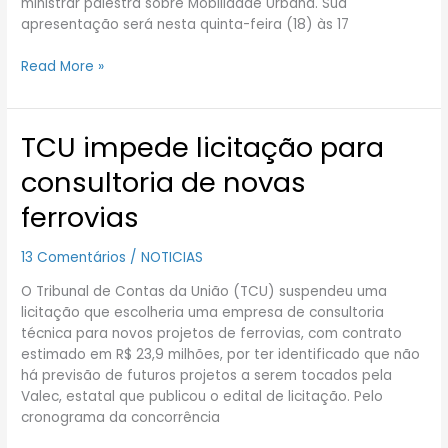
ministrar palestra sobre Mobilidade Urbana. Sua
apresentação será nesta quinta-feira (18) às 17
Read More »
TCU impede licitação para
TCU
impede
consultoria de novas
licitação
para
ferrovias
consultoria
de
13 Comentários
/
NOTICIAS
novas
ferrovias
O Tribunal de Contas da União (TCU) suspendeu uma
licitação que escolheria uma empresa de consultoria
técnica para novos projetos de ferrovias, com contrato
estimado em R$ 23,9 milhões, por ter identificado que não
há previsão de futuros projetos a serem tocados pela
Valec, estatal que publicou o edital de licitação. Pelo
cronograma da concorrência