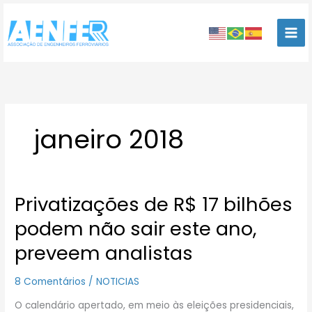
Ir
para
o
conteúdo
janeiro 2018
Privatizações de R$ 17 bilhões
Privatizações
de
podem não sair este ano,
R$
17
preveem analistas
bilhões
podem
8 Comentários
/
NOTICIAS
não
sair
O calendário apertado, em meio às eleições presidenciais,