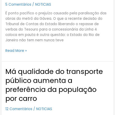
da
5 Comentários
/
NOTICIAS
Linha
É ponto pacífico o prejuízo causado pela paralisação das
4
obras do metrô da Gávea. O que a recente decisão do
Tribunal de Contas do Estado liberando o repasse de
verbas do Tesouro para a concessionária da Linha 4
coloca em pauta é outra questão: o Estado do Rio de
Janeiro não tem nem nunca teve
Read More »
Má qualidade do transporte
Má
qualidade
público aumenta a
do
transporte
preferência da população
público
por carro
aumenta
a
preferência
12 Comentários
/
NOTICIAS
da