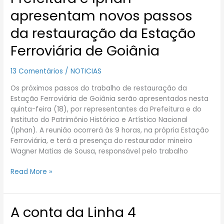
e
apresentam novos passos
Iphan
apresentam
da restauração da Estação
novos
Ferroviária de Goiânia
passos
da
restauração
13 Comentários
/
NOTICIAS
da
Os próximos passos do trabalho de restauração da
Estação
Estação Ferroviária de Goiânia serão apresentados nesta
Ferroviária
quinta-feira (18), por representantes da Prefeitura e do
de
Instituto do Patrimônio Histórico e Artístico Nacional
Goiânia
(Iphan). A reunião ocorrerá às 9 horas, na própria Estação
Ferroviária, e terá a presença do restaurador mineiro
Wagner Matias de Sousa, responsável pelo trabalho
Read More »
A conta da Linha 4
A
conta