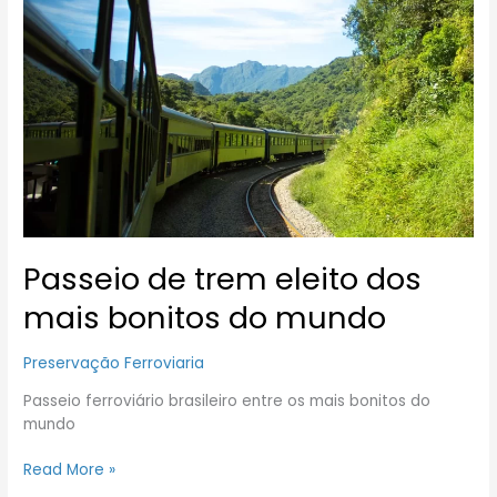
eleito
dos
mais
bonitos
do
mundo
Passeio de trem eleito dos
mais bonitos do mundo
Preservação Ferroviaria
Passeio ferroviário brasileiro entre os mais bonitos do
mundo
Read More »