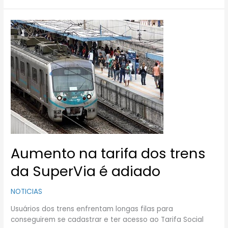
Aumento
na
tarifa
dos
trens
da
SuperVia
é
adiado
Aumento na tarifa dos trens
da SuperVia é adiado
NOTICIAS
Usuários dos trens enfrentam longas filas para
conseguirem se cadastrar e ter acesso ao Tarifa Social