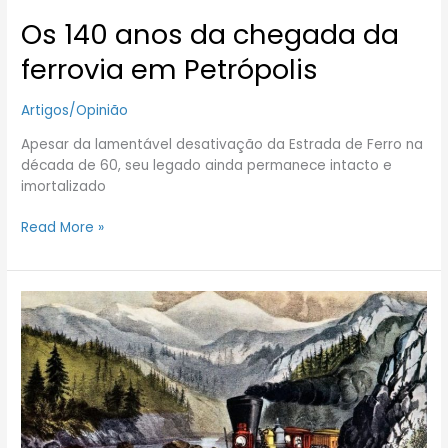
Os 140 anos da chegada da
ferrovia em Petrópolis
Artigos/Opinião
Apesar da lamentável desativação da Estrada de Ferro na
década de 60, seu legado ainda permanece intacto e
imortalizado
Read More »
A
ferrovia
que
transformou
os
EUA
para
sempre