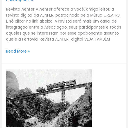
Revista Aenfer A Aenfer oferece a você, amigo leitor, a
revista digital da AENFER, patrocinada pela Mútua CREA-RJ.
É só clicar no link abaixo. A revista será mais um canal de
integração entre a Associação, seus participantes e todos
aqueles que se interessam por esse apaixonante assunto
que é a Ferrovia. Revista AENFER_digital VEJA TAMBÉM
Read More »
Os
140
anos
da
chegada
da
ferrovia
em
Petrópolis