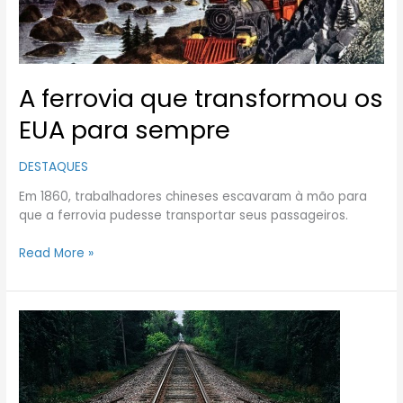
A ferrovia que transformou os
EUA para sempre
DESTAQUES
Em 1860, trabalhadores chineses escavaram à mão para
que a ferrovia pudesse transportar seus passageiros.
Read More »
Trem
entre
Salvador
e
Chapada