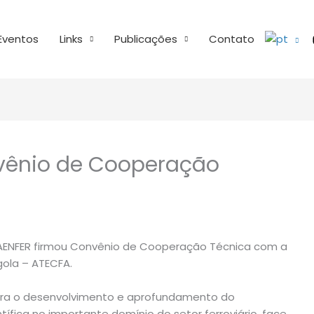
Eventos
Links
Publicações
Contato
vênio de Cooperação
– AENFER firmou Convênio de Cooperação Técnica com a
gola – ATECFA.
para o desenvolvimento e aprofundamento do
ífica no importante domínio do setor ferroviário, face