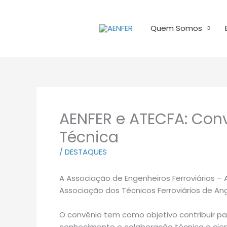
Ir
para
Quem Somos
o
conteúdo
AENFER e ATECFA: Con
Técnica
/
DESTAQUES
A Associação de Engenheiros Ferroviários 
Associação dos Técnicos Ferroviários de An
O convênio tem como objetivo contribuir 
conhecimento e colaboração técnica e cient