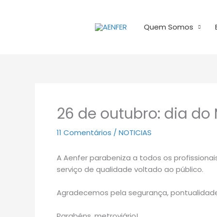
Ir
para
Quem Somos
o
conteúdo
26 de outubro: dia do 
11 Comentários
/
NOTICIAS
A Aenfer parabeniza a todos os profissionai
serviço de qualidade voltado ao público.
Agradecemos pela segurança, pontualidade
Parabéns, metroviário!