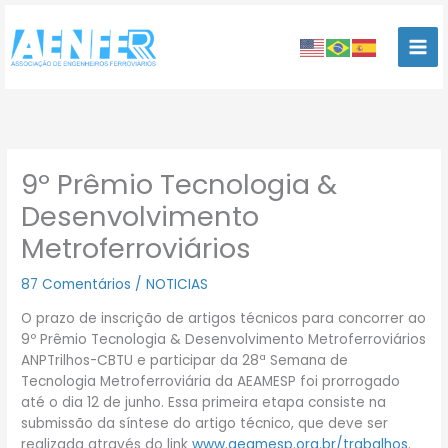
Ir
para
o
conteúdo
9º Prêmio Tecnologia &
Desenvolvimento
Metroferroviários
87 Comentários
/
NOTICIAS
O prazo de inscrição de artigos técnicos para concorrer ao
9º Prêmio Tecnologia & Desenvolvimento Metroferroviários
ANPTrilhos-CBTU e participar da 28ª Semana de
Tecnologia Metroferroviária da AEAMESP foi prorrogado
até o dia 12 de junho. Essa primeira etapa consiste na
submissão da síntese do artigo técnico, que deve ser
realizada através do link
www.aeamesp.org.br/trabalhos
.