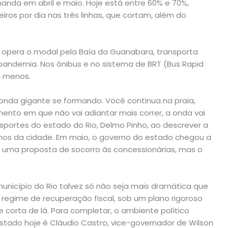
da em abril e maio. Hoje está entre 60% e 70%,
ros por dia nas três linhas, que cortam, além do
e opera o modal pela Baía da Guanabara, transporta
andemia. Nos ônibus e no sistema de BRT (Bus Rapid
a menos.
 onda gigante se formando. Você continua na praia,
ento em que não vai adiantar mais correr, a onda vai
ansportes do estado do Rio, Delmo Pinho, ao descrever a
nos da cidade. Em maio, o governo do estado chegou a
rj) uma proposta de socorro às concessionárias, mas o
unicípio do Rio talvez só não seja mais dramática que
 regime de recuperação fiscal, sob um plano rigoroso
 corta de lá. Para completar, o ambiente político
ado hoje é Cláudio Castro, vice-governador de Wilson