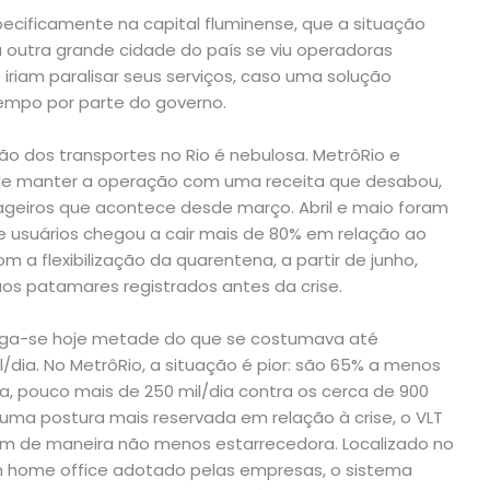
pecificamente na capital fluminense, que a situação
outra grande cidade do país se viu operadoras
iriam paralisar seus serviços, caso uma solução
tempo por parte do governo.
ção dos transportes no Rio é nebulosa. MetrôRio e
de manter a operação com uma receita que desabou,
geiros que acontece desde março. Abril e maio foram
e usuários chegou a cair mais de 80% em relação ao
a flexibilização da quarentena, a partir de junho,
os patamares registrados antes da crise.
rega-se hoje metade do que se costumava até
l/dia. No MetrôRio, a situação é pior: são 65% a menos
a, pouco mais de 250 mil/dia contra os cerca de 900
uma postura mais reservada em relação à crise, o VLT
m de maneira não menos estarrecedora. Localizado no
m home office adotado pelas empresas, o sistema