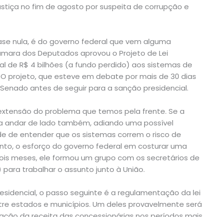
Justiça no fim de agosto por suspeita de corrupção e
ase nula, é do governo federal que vem alguma
Câmara dos Deputados aprovou o Projeto de Lei
al de R$ 4 bilhões (a fundo perdido) aos sistemas de
. O projeto, que esteve em debate por mais de 30 dias
Senado antes de seguir para a sanção presidencial.
extensão do problema que temos pela frente. Se a
a andar de lado também, adiando uma possível
e de entender que os sistemas correm o risco de
tanto, o esforço do governo federal em costurar uma
dois meses, ele formou um grupo com os secretários de
 para trabalhar o assunto junto à União.
idencial, o passo seguinte é a regulamentação da lei
entre estados e municípios. Um deles provavelmente será
iação da receita das concessionárias nos períodos mais