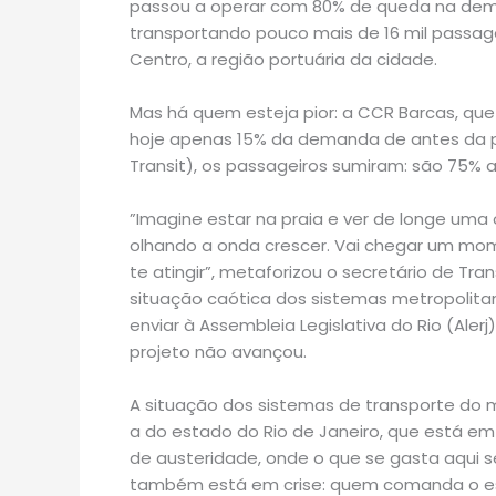
passou a operar com 80% de queda na deman
transportando pouco mais de 16 mil passagei
Centro, a região portuária da cidade.
Mas há quem esteja pior: a CCR Barcas, qu
hoje apenas 15% da demanda de antes da p
Transit), os passageiros sumiram: são 75% 
”Imagine estar na praia e ver de longe uma
olhando a onda crescer. Vai chegar um mom
te atingir”, metaforizou o secretário de Tr
situação caótica dos sistemas metropolita
enviar à Assembleia Legislativa do Rio (Ale
projeto não avançou.
A situação dos sistemas de transporte do m
a do estado do Rio de Janeiro, que está em
de austeridade, onde o que se gasta aqui se
também está em crise: quem comanda o est