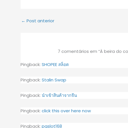
←
Post anterior
7 comentários em “À beira do c
Pingback:
SHOPEE สล็อต
Pingback:
Stalin Swap
Pingback:
นำเข้าสินค้าจากจีน
Pingback:
click this over here now
Pingback:
pgslot168