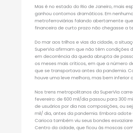
Mas é no estado do Rio de Janeiro, mais es
ganhou contornos dramáticos. Em nenhuma 
metroferroviárias falando abertamente que 
financeira de curto prazo não chegasse a 
Do mar aos trilhos e vias da cidade, a situa
SuperVia afirmam que não têm condições 
em decorrência da queda abrupta de passa
os meses mais críticos, em que a número d
que se transportava antes da pandemia. Com 
houve uma leve melhora, mas bem inferior a
Nos trens metropolitanos da SuperVia car
fevereiro: de 600 mil/dia passou para 300 mi
de usuários por dia nas composições, ou sej
mil/ dia, antes da pandemia. Embora adote 
Carioca também viu seus bondes esvaziare
Centro da cidade, que ficou às moscas co