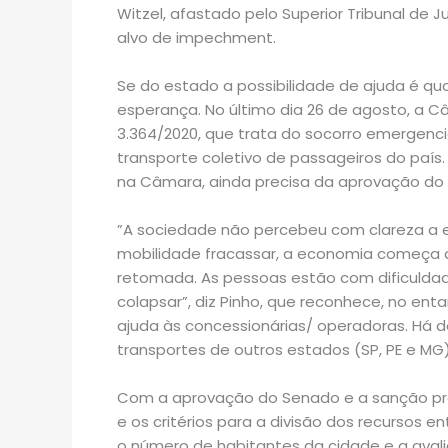
Witzel, afastado pelo Superior Tribunal de 
alvo de impechment.
Se do estado a possibilidade de ajuda é qu
esperança. No último dia 26 de agosto, a 
3.364/2020, que trata do socorro emergenci
transporte coletivo de passageiros do país
na Câmara, ainda precisa da aprovação do 
”A sociedade não percebeu com clareza a 
mobilidade fracassar, a economia começa 
retomada. As pessoas estão com dificuldad
colapsar”, diz Pinho, que reconhece, no en
ajuda às concessionárias/ operadoras. Há 
transportes de outros estados (SP, PE e MG)
Com a aprovação do Senado e a sanção pres
e os critérios para a divisão dos recursos 
o número de habitantes da cidade e a aval