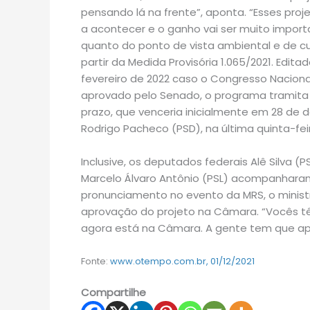
pensando lá na frente”, aponta. “Esses pr
a acontecer e o ganho vai ser muito import
quanto do ponto de vista ambiental e de cus
partir da Medida Provisória 1.065/2021. Edi
fevereiro de 2022 caso o Congresso Nacional
aprovado pelo Senado, o programa tramita
prazo, que venceria inicialmente em 28 de 
Rodrigo Pacheco (PSD), na última quinta-feir
Inclusive, os deputados federais Alê Silva (PS
Marcelo Álvaro Antônio (PSL) acompanharam a
pronunciamento no evento da MRS, o ministr
aprovação do projeto na Câmara. “Vocês tê
agora está na Câmara. A gente tem que ap
Fonte:
www.otempo.com.br, 01/12/2021
Compartilhe