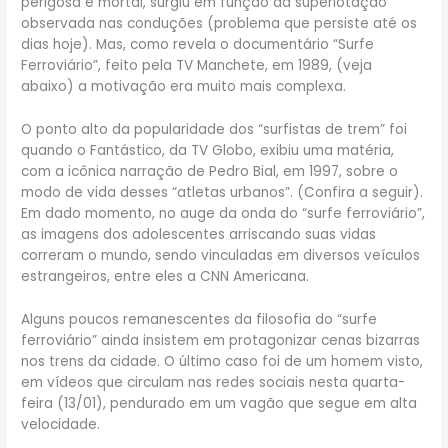
perigosa e mortal, surgiu em função da superlotação
observada nas conduções (problema que persiste até os
dias hoje). Mas, como revela o documentário “Surfe
Ferroviário”, feito pela TV Manchete, em 1989, (veja
abaixo) a motivação era muito mais complexa.
O ponto alto da popularidade dos “surfistas de trem” foi
quando o Fantástico, da TV Globo, exibiu uma matéria,
com a icônica narração de Pedro Bial, em 1997, sobre o
modo de vida desses “atletas urbanos”. (Confira a seguir).
Em dado momento, no auge da onda do “surfe ferroviário”,
as imagens dos adolescentes arriscando suas vidas
correram o mundo, sendo vinculadas em diversos veículos
estrangeiros, entre eles a CNN Americana.
Alguns poucos remanescentes da filosofia do “surfe
ferroviário” ainda insistem em protagonizar cenas bizarras
nos trens da cidade. O último caso foi de um homem visto,
em vídeos que circulam nas redes sociais nesta quarta-
feira (13/01), pendurado em um vagão que segue em alta
velocidade.