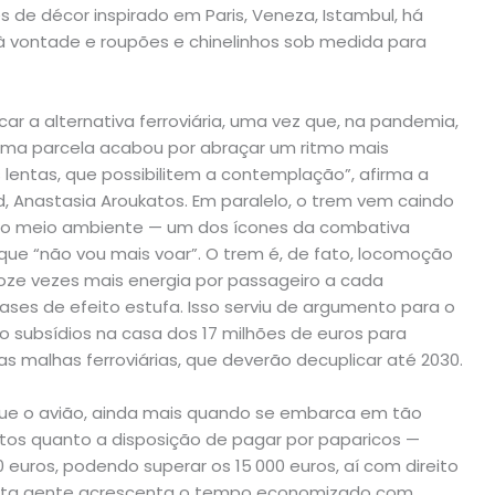
es de décor inspirado em Paris, Veneza, Istambul, há
 vontade e roupões e chinelinhos sob medida para
ar a alternativa ferroviária, uma vez que, na pandemia,
 uma parcela acabou por abraçar um ritmo mais
s lentas, que possibilitem a contemplação”, afirma a
 Anastasia Aroukatos. Em paralelo, o trem vem caindo
o meio ambiente — um dos ícones da combativa
que “não vou mais voar”. O trem é, de fato, locomoção
doze vezes mais energia por passageiro a cada
ases de efeito estufa. Isso serviu de argumento para o
o subsídios na casa dos 17 milhões de euros para
 malhas ferroviárias, que deverão decuplicar até 2030.
que o avião, ainda mais quando se embarca em tão
ltos quanto a disposição de pagar por paparicos —
uros, podendo superar os 15 000 euros, aí com direito
uita gente acrescenta o tempo economizado com