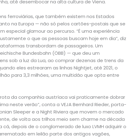
nha, até desembocar na alta cultura de Viena.
ns ferroviárias, que também existem nos Estados
anto na Europa — não só pelos cartões-postais que se
 especial glamour ao percurso. “É uma experiência
 justamente o que as pessoas buscam hoje em dia”, diz
s plataformas transbordam de passageiros. Um
ei­chis­che Bundesbahn (ÖBB) — que deu um
ns sob a luz da Lua, ao comprar dezenas de trens da
uando eles estrearam as linhas Nightjet, até 2021, o
lhão para 3,3 milhões, uma multidão que opta entre
rota da companhia austríaca vai praticamente dobrar
ma neste verão”, conta a VEJA Bernhard Rieder, porta-
edonian Sleeper e a Night Riviera que movem o mercado
Oriente, de volta aos trilhos meio sem charme na década
a cá, depois de o conglomerado de luxo LVMH adquirir o
 arrematado em leilão parte dos antigos vagões,