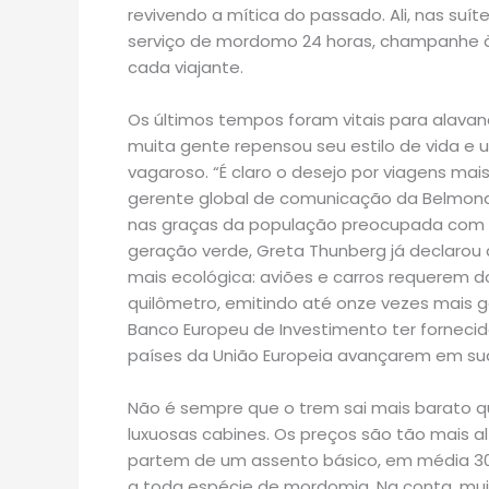
revivendo a mítica do passado. Ali, nas suít
serviço de mordomo 24 horas, champanhe à
cada viajante.
Os últimos tempos foram vitais para alavanc
muita gente repensou seu estilo de vida e
vagaroso. “É claro o desejo por viagens mai
gerente global de comunicação da Belmond,
nas graças da população preocupada com 
geração verde, Greta Thunberg já declarou 
mais ecológica: aviões e carros requerem 
quilômetro, emitindo até onze vezes mais g
Banco Europeu de Investimento ter fornecid
países da União Europeia avançarem em suas
Não é sempre que o trem sai mais barato 
luxuosas cabines. Os preços são tão mais a
partem de um assento básico, em média 30 e
a toda espécie de mordomia. Na conta, m