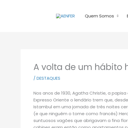
Ir
para
Quem Somos
o
conteúdo
A volta de um hábito
/
DESTAQUES
Nos anos de 1930, Agatha Christie, a papisa
Expresso Oriente o lendário trem que, desde 
Istambul em uma jornada de três noites cerca
(e que ninguém o tome como francês) Herc
suntuosos vagões que abrigavam a fina flor 
cabines eram então como apartamentos par