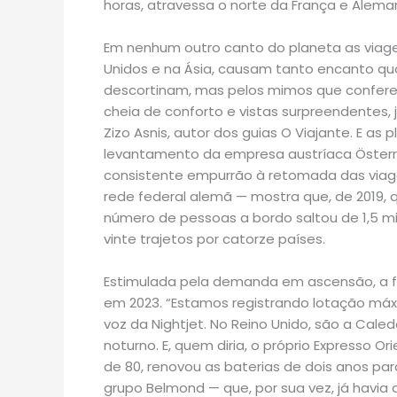
horas, atravessa o norte da França e Alema
Em nenhum outro canto do planeta as viage
Unidos e na Ásia, causam tanto encanto qu
descortinam, mas pelos mimos que conferem
cheia de conforto e vistas surpreendentes,
Zizo Asnis, autor dos guias O Viajante. E a
levantamento da empresa austríaca Österr
consistente empurrão à retomada das viage
rede federal alemã — mostra que, de 2019, q
número de pessoas a bordo saltou de 1,5 mi
vinte trajetos por catorze países.
Estimulada pela demanda em ascensão, a f
em 2023. “Estamos registrando lotação máxi
voz da Nightjet. No Reino Unido, são a Cal
noturno. E, quem diria, o próprio Expresso 
de 80, renovou as baterias de dois anos par
grupo Belmond — que, por sua vez, já havia