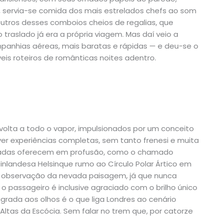
sa, servia-se comida dos mais estrelados chefs ao som
utros desses comboios cheios de regalias, que
traslado já era a própria viagem. Mas daí veio a
mpanhias aéreas, mais baratas e rápidas — e deu-se o
veis roteiros de românticas noites adentro.
 volta a todo o vapor, impulsionados por um conceito
ver experiências completas, sem tanto frenesi e muita
ivadas oferecem em profusão, como o chamado
finlandesa Helsinque rumo ao Círculo Polar Ártico em
 observação da nevada paisagem, já que nunca
 o passageiro é inclusive agraciado com o brilho único
grada aos olhos é o que liga Londres ao cenário
Altas da Escócia. Sem falar no trem que, por catorze