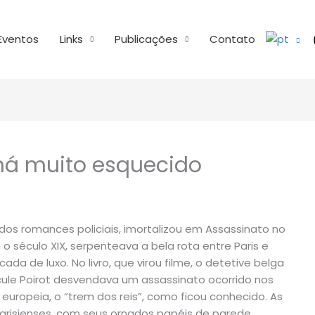
Eventos
Links
Publicações
Contato
 há muito esquecido
 dos romances policiais, imortalizou em Assassinato no
o século XIX, serpenteava a bela rota entre Paris e
da de luxo. No livro, que virou filme, o detetive belga
ule Poirot desvendava um assassinato ocorrido nos
europeia, o “trem dos reis”, como ficou conhecido. As
isienses, com seus ornados papéis de parede,