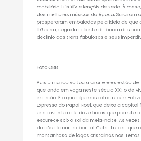
mobiliário Luís XIV e lençóis de seda. À me
dos melhores músicos da época. Surgiram o
prosperaram embalados pela ideia de que o 
II Guerra, seguida adiante do boom das co
declínio dos trens fabulosos e seus imperdí
Foto:OBB
Pois o mundo voltou a girar e eles estão de
que anda em voga neste século XXI: o de vi
imersão. É o que algumas rotas recém-at
Expresso do Papai Noel, que deixa a capital 
uma aventura de doze horas que permite a
escurece sob o sol da meia-noite. Às vezes,
do céu da aurora boreal. Outro trecho que a
montanhoso de lagos cristalinos nas Terras 