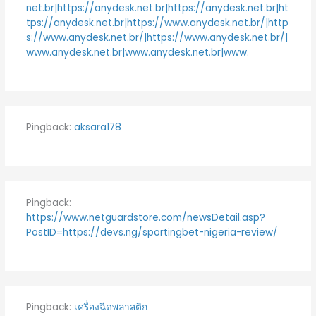
net.br|https://anydesk.net.br|https://anydesk.net.br|ht
tps://anydesk.net.br|https://www.anydesk.net.br/|http
s://www.anydesk.net.br/|https://www.anydesk.net.br/|
www.anydesk.net.br|www.anydesk.net.br|www.
Pingback:
aksara178
Pingback:
https://www.netguardstore.com/newsDetail.asp?
PostID=https://devs.ng/sportingbet-nigeria-review/
Pingback:
เครื่องฉีดพลาสติก