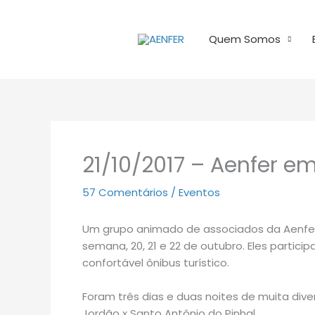
Ir
para
Quem Somos
o
conteúdo
21/10/2017 – Aenfer 
57 Comentários
/
Eventos
Um grupo animado de associados da Aenfer
semana, 20, 21 e 22 de outubro. Eles parti
confortável ônibus turístico.
Foram três dias e duas noites de muita div
Jordão x Santo Antônio do Pinhal.