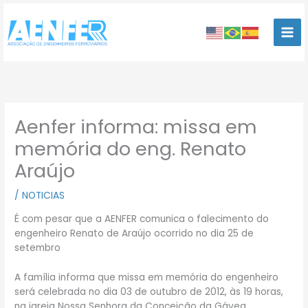
Ir
para
o
conteúdo
Aenfer informa: missa em
memória do eng. Renato
Araújo
/
NOTICIAS
É com pesar que a AENFER comunica o falecimento do
engenheiro Renato de Araújo ocorrido no dia 25 de
setembro
A família informa que missa em memória do engenheiro
será celebrada no dia 03 de outubro de 2012, às 19 horas,
na igreja Nossa Senhora da Conceição da Gávea.