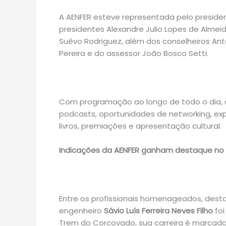
A
AENFER
esteve representada pelo preside
presidentes
Alexandre Julio Lopes de Almei
Suêvo Rodriguez
, além dos conselheiros
Ant
Pereira e do assessor João Bosco Setti
.
Com programação ao longo de todo o dia, o
podcasts, oportunidades de networking, e
livros, premiações e apresentação cultural.
Indicações da AENFER ganham destaque no
Entre os profissionais homenageados, dest
engenheiro
Sávio Luís Ferreira Neves Filho
fo
Trem do Corcovado, sua carreira é marcad