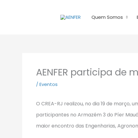
Ir
para
Quem Somos
o
conteúdo
AENFER participa de 
/
Eventos
O
CREA-RJ
realizou, no dia 19 de março, 
participantes no Armazém 3 do
Píer Mau
maior encontro das Engenharias, Agronom