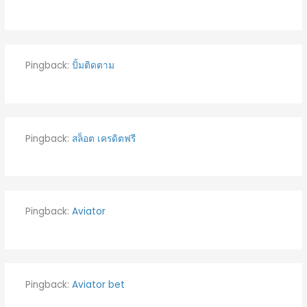
Pingback:
ปั้มติดตาม
Pingback:
สล็อต เครดิตฟรี
Pingback:
Aviator
Pingback:
Aviator bet