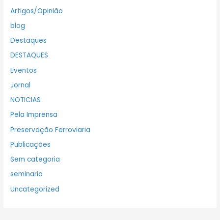
Artigos/Opinião
blog
Destaques
DESTAQUES
Eventos
Jornal
NOTICIAS
Pela Imprensa
Preservação Ferroviaria
Publicações
Sem categoria
seminario
Uncategorized