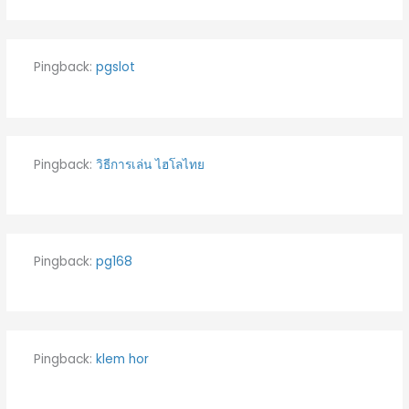
Pingback:
pgslot
Pingback:
วิธีการเล่น ไฮโลไทย
Pingback:
pg168
Pingback:
klem hor