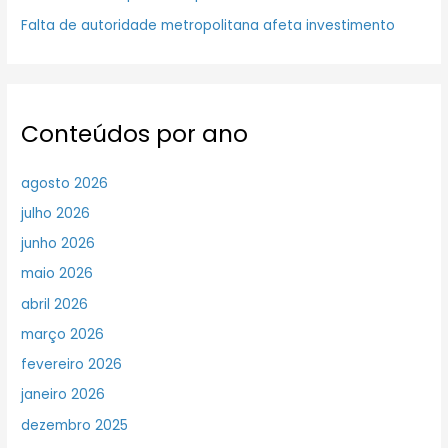
Falta de autoridade metropolitana afeta investimento
Conteúdos por ano
agosto 2026
julho 2026
junho 2026
maio 2026
abril 2026
março 2026
fevereiro 2026
janeiro 2026
dezembro 2025