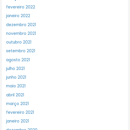
fevereiro 2022
janeiro 2022
dezembro 2021
novembro 2021
outubro 2021
setembro 2021
agosto 2021
julho 2021
junho 2021
maio 2021
abril 2021
março 2021
fevereiro 2021
janeiro 2021