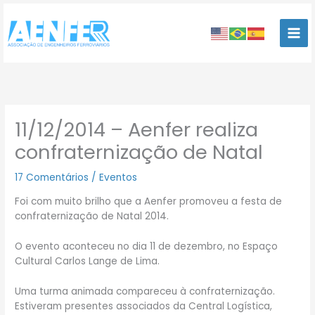
Ir
para
o
conteúdo
11/12/2014 – Aenfer realiza
confraternização de Natal
17 Comentários
/
Eventos
Foi com muito brilho que a Aenfer promoveu a festa de
confraternização de Natal 2014.
O evento aconteceu no dia 11 de dezembro, no Espaço
Cultural Carlos Lange de Lima.
Uma turma animada compareceu à confraternização.
Estiveram presentes associados da Central Logística,