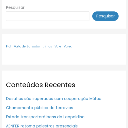
Pesquisar
Pesquisar
Fiol
Porto de Salvador
trilhos
Vale
Valec
Conteúdos Recentes
Desafios são superados com cooperação Mútua
Chamamento público de ferrovias
Estado transportará bens da Leopoldina
AENFER retoma palestras presenciais