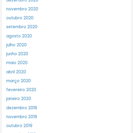
dezembro 2020
novembro 2020
outubro 2020
setembro 2020
agosto 2020
julho 2020
junho 2020
maio 2020
abril 2020
março 2020
fevereiro 2020
janeiro 2020
dezembro 2019
novembro 2019
outubro 2019