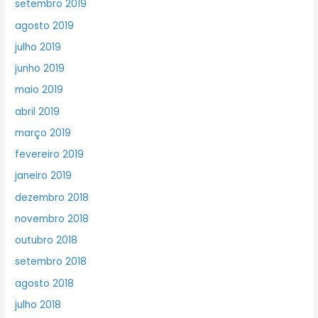
setembro 2019
agosto 2019
julho 2019
junho 2019
maio 2019
abril 2019
março 2019
fevereiro 2019
janeiro 2019
dezembro 2018
novembro 2018
outubro 2018
setembro 2018
agosto 2018
julho 2018