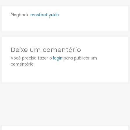
Pingback:
mostbet yukle
Deixe um comentário
Você precisa fazer o
login
para publicar um
comentário.