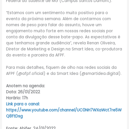
Federal do Sudeste de MG (Campus Santos Dumont).
“Estamos com um sentimento muito positivo para o
evento da próxima semana. Além de contarmos com
nomes de peso para falar do assunto, houve um
engajamento muito forte em nossas redes sociais por
conta da divulgação desse bate-papo. As expectativas é
que tenhamos grande audiência”, revela Renan Oliveira,
Diretor de Marketing e Design na Smart Idea, co-produtora
do evento e parceira da AFPF.
Para mais detalhes, fiquem de olho nas redes sociais da
AFPF (@afpf.oficial) e da Smart Idea (@smartidea.digital).
Anotem na agenda:
Data: 26/01/2022
Horário: 17h
Link para o canal:
https://www.youtube.com/channel/UC0NH7WXaWct7re5W
Q8ftDsg
Fonte: Abifer, 24/01/2022