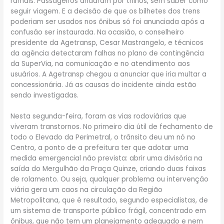
ramais. Passageiros andaram por trilhos, sem saber como
seguir viagem. E a decisão de que os bilhetes dos trens
poderiam ser usados nos ônibus só foi anunciada após a
confusão ser instaurada. Na ocasião, o conselheiro
presidente da Agetransp, Cesar Mastrangelo, e técnicos
da agência detectaram falhas no plano de contingência
da SuperVia, na comunicação e no atendimento aos
usuários. A Agetransp chegou a anunciar que iria multar a
concessionária. Já as causas do incidente ainda estão
sendo investigadas.
Nesta segunda-feira, foram as vias rodoviárias que
viveram transtornos. No primeiro dia útil de fechamento de
todo o Elevado da Perimetral, o trânsito deu um nó no
Centro, a ponto de a prefeitura ter que adotar uma
medida emergencial não prevista: abrir uma divisória na
saída do Mergulhão da Praça Quinze, criando duas faixas
de rolamento. Ou seja, qualquer problema ou intervenção
viária gera um caos na circulação da Região
Metropolitana, que é resultado, segundo especialistas, de
um sistema de transporte público frágil, concentrado em
ônibus, que não tem um planejamento adequado e nem