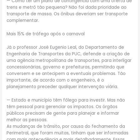
— Como ter um plano de contingência com uma oferta de
trens e metrô tão pequena? Não foi dada prioridade ao
transporte de massa. Os ônibus deveriam ser transporte
complementar.
Mais 15% de tráfego após o carnaval
Já o professor José Eugenio Leal, do Departamento de
Engenharia de Transportes da PUC, defende a criação de
uma agência metropolitana de transportes, para interligar
concessionárias, governo e prefeituras, permitindo que
conversem e se antecipem a eventuais problemas. Tão
importante, de acordo com o engenheiro, é o
planejamento preceder qualquer intervenção viária.
— Estado e município têm fôlego para investir. Mas não
têm pessoal para gerenciar os impactos. Os órgãos
públicos precisam de gente para planejar e informar
melhor as pessoas.
As mudanças de trânsito, por causa do fechamento da
Perimetral, que foram muitas, tinham que ser informadas
com mais antecedência e mais detalhadamente. Essas