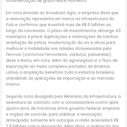
movimentação de grãos neste momento.
Em nota enviada ao Broadcast Agro, a empresa disse que
a renovação representa um marco na infraestrutura do
País e confirmou que investirá mais de R$ 6 bilhões ao
longo da concessão. O plano de investimentos abrange 40
municípios e prevê duplicações e reativações de trechos,
ampliação de pátios, modernização da via e obras para
melhorar a mobilidade nas cidades atravessadas pela
ferrovia (contornos ferroviários, viadutos, passarelas),
disse a Rumo, em nota. Além do agronegócio e o fluxo de
exportação ao maior complexo portuário da América
Latina, a ampliação beneficia toda a indústria brasileira,
atendendo às operações de importação e ao mercado
interno.
Segundo nota divulgada pelo Ministério da Infraestrutura, a
assinatura do contrato com a concessionária ocorre após
quatro anos de tratativas entre governo federal, empresa
e órgãos de controle, para viabilizar a renovação
antecipada. Somente em outorgas a União arrecadará R$
2,9 bilhões com a renovação. Além disso, a realização dos