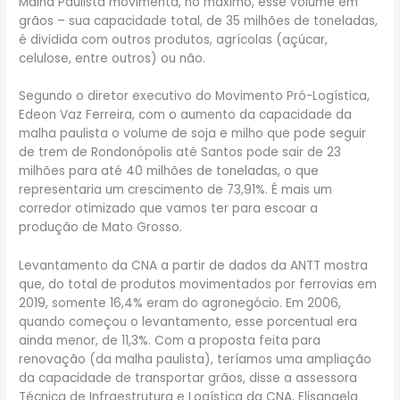
Malha Paulista movimenta, no máximo, esse volume em
grãos – sua capacidade total, de 35 milhões de toneladas,
é dividida com outros produtos, agrícolas (açúcar,
celulose, entre outros) ou não.
Segundo o diretor executivo do Movimento Pró-Logística,
Edeon Vaz Ferreira, com o aumento da capacidade da
malha paulista o volume de soja e milho que pode seguir
de trem de Rondonópolis até Santos pode sair de 23
milhões para até 40 milhões de toneladas, o que
representaria um crescimento de 73,91%. É mais um
corredor otimizado que vamos ter para escoar a
produção de Mato Grosso.
Levantamento da CNA a partir de dados da ANTT mostra
que, do total de produtos movimentados por ferrovias em
2019, somente 16,4% eram do agronegócio. Em 2006,
quando começou o levantamento, esse porcentual era
ainda menor, de 11,3%. Com a proposta feita para
renovação (da malha paulista), teríamos uma ampliação
da capacidade de transportar grãos, disse a assessora
Técnica de Infraestrutura e Logística da CNA, Elisangela