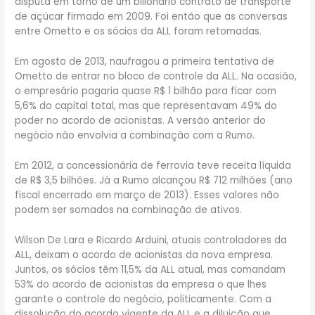
disputa em torno de um bilionário contrato de transporte
de açúcar firmado em 2009. Foi então que as conversas
entre Ometto e os sócios da ALL foram retomadas.
Em agosto de 2013, naufragou a primeira tentativa de
Ometto de entrar no bloco de controle da ALL. Na ocasião,
o empresário pagaria quase R$ 1 bilhão para ficar com
5,6% do capital total, mas que representavam 49% do
poder no acordo de acionistas. A versão anterior do
negócio não envolvia a combinação com a Rumo.
Em 2012, a concessionária de ferrovia teve receita líquida
de R$ 3,5 bilhões. Já a Rumo alcançou R$ 712 milhões (ano
fiscal encerrado em março de 2013). Esses valores não
podem ser somados na combinação de ativos.
Wilson De Lara e Ricardo Arduini, atuais controladores da
ALL, deixam o acordo de acionistas da nova empresa.
Juntos, os sócios têm 11,5% da ALL atual, mas comandam
53% do acordo de acionistas da empresa o que lhes
garante o controle do negócio, politicamente. Com a
dissolução do acordo vigente da ALL e a diluição que