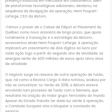
presença industrial em mercados em crescimento, além
de plataformas tecnológicas adicionais», declarou, na
sequência da divulgação da operação, Henri Poupart-
Lafarge, CEO da Alstom.
«Temos o prazer de o Caisse de Dêpot et Placement du
Quêbec como novo acionista de longo prazo, que apoia
totalmente a transação e a estratégia da Alstom»,
acrescentou ainda Henri Poupart-Lafarge. A operação
implicará um crescimento de dois dígitos ao lucro por
cada ação logo a partir do segundo ano de atividade; as
sinergias serão de 400 milhões de euros após cinco anos
de atividade.
O negócio surge na ressaca de outra operação de fusão,
que, tal como a Revista Cargo à data noticiou, acabou por
não se concretizar: no Verão de 2018, a Alstom esteve
envolvida num processo de fusão com a Siemens, que
resultaria na criação do maior grupo ferroviário do mundo.
Apesar do Estado francês ter dado luz verde à operação,
a Comissão Europeia viria a bloquear a conclusão do
negócio.