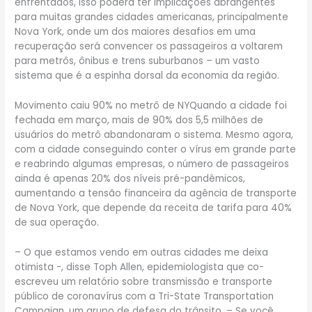
enfrentados, isso poderá ter implicações abrangentes
para muitas grandes cidades americanas, principalmente
Nova York, onde um dos maiores desafios em uma
recuperação será convencer os passageiros a voltarem
para metrôs, ônibus e trens suburbanos – um vasto
sistema que é a espinha dorsal da economia da região.
Movimento caiu 90% no metrô de NYQuando a cidade foi
fechada em março, mais de 90% dos 5,5 milhões de
usuários do metrô abandonaram o sistema. Mesmo agora,
com a cidade conseguindo conter o vírus em grande parte
e reabrindo algumas empresas, o número de passageiros
ainda é apenas 20% dos níveis pré-pandêmicos,
aumentando a tensão financeira da agência de transporte
de Nova York, que depende da receita de tarifa para 40%
de sua operação.
– O que estamos vendo em outras cidades me deixa
otimista -, disse Toph Allen, epidemiologista que co-
escreveu um relatório sobre transmissão e transporte
público de coronavírus com a Tri-State Transportation
Campaign, um grupo de defesa do trânsito. – Se você