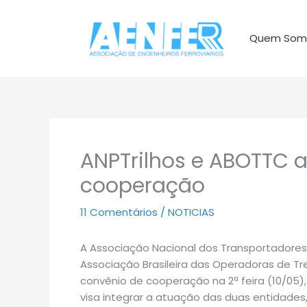
Ir
para
Quem Som
o
conteúdo
ANPTrilhos e ABOTTC 
cooperação
11 Comentários
/
NOTICIAS
A Associação Nacional dos Transportadores 
Associação Brasileira das Operadoras de Tr
convênio de cooperação na 2ª feira (10/05)
visa integrar a atuação das duas entidades