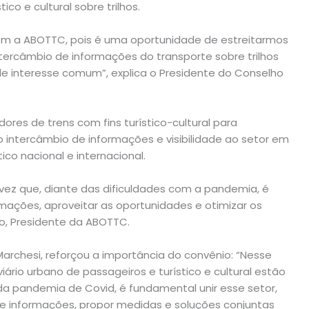
co e cultural sobre trilhos.
com a ABOTTC, pois é uma oportunidade de estreitarmos
ntercâmbio de informações do transporte sobre trilhos
 de interesse comum”, explica o Presidente do Conselho
res de trens com fins turístico-cultural para
o intercâmbio de informações e visibilidade ao setor em
o nacional e internacional.
ez que, diante das dificuldades com a pandemia, é
mações, aproveitar as oportunidades e otimizar os
lho, Presidente da ABOTTC.
 Marchesi, reforçou a importância do convênio: “Nesse
rio urbano de passageiros e turístico e cultural estão
a pandemia de Covid, é fundamental unir esse setor,
de informações, propor medidas e soluções conjuntas