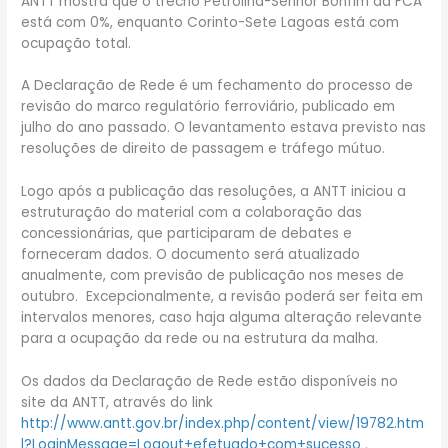
ANTT mostra que o trecho Petrolina-Senhor Bonfim da FCA
está com 0%, enquanto Corinto-Sete Lagoas está com
ocupação total.
A Declaração de Rede é um fechamento do processo de
revisão do marco regulatório ferroviário, publicado em
julho do ano passado. O levantamento estava previsto nas
resoluções de direito de passagem e tráfego mútuo.
Logo após a publicação das resoluções, a ANTT iniciou a
estruturação do material com a colaboração das
concessionárias, que participaram de debates e
forneceram dados. O documento será atualizado
anualmente, com previsão de publicação nos meses de
outubro. Excepcionalmente, a revisão poderá ser feita em
intervalos menores, caso haja alguma alteração relevante
para a ocupação da rede ou na estrutura da malha.
Os dados da Declaração de Rede estão disponíveis no
site da ANTT, através do link
http://www.antt.gov.br/index.php/content/view/19782.htm
l?LoginMessage=Logout+efetuado+com+sucesso
.