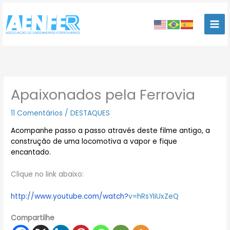
Ir
para
o
conteúdo
Apaixonados pela Ferrovia
11 Comentários
/
DESTAQUES
Acompanhe passo a passo através deste filme antigo, a
construção de uma locomotiva a vapor e fique
encantado.
……………….
Clique no link abaixo:
http://www.youtube.com/watch?
v=hRsYIiUxZeQ
Compartilhe